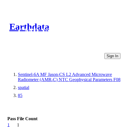
Earthdata
CMR Virtual Directories
Sign In
Sentinel-6A MF Jason-CS L2 Advanced Microwave
Radiometer (AMR-C) NTC Geophysical Parameters F08
spatial
85
Pass
File Count
1
1