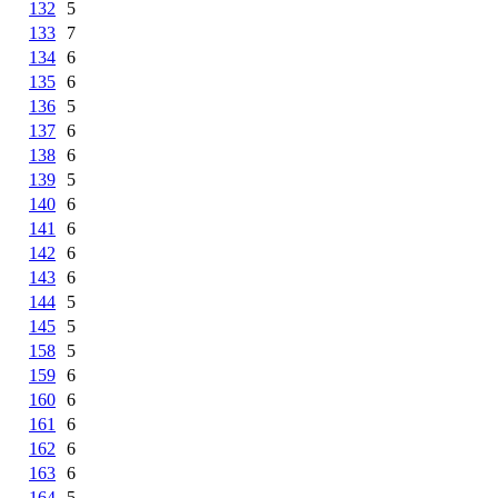
132
5
133
7
134
6
135
6
136
5
137
6
138
6
139
5
140
6
141
6
142
6
143
6
144
5
145
5
158
5
159
6
160
6
161
6
162
6
163
6
164
5