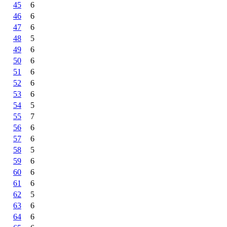
45
6
46
6
47
6
48
5
49
6
50
6
51
6
52
6
53
6
54
5
55
7
56
6
57
6
58
5
59
6
60
6
61
6
62
5
63
6
64
6