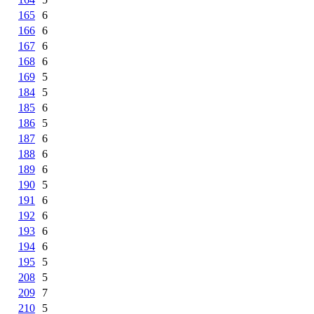
165
6
166
6
167
6
168
6
169
5
184
5
185
6
186
5
187
6
188
6
189
6
190
5
191
6
192
6
193
6
194
6
195
5
208
5
209
7
210
5