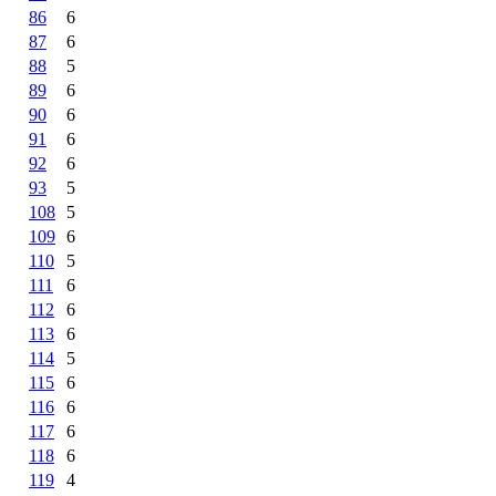
86
6
87
6
88
5
89
6
90
6
91
6
92
6
93
5
108
5
109
6
110
5
111
6
112
6
113
6
114
5
115
6
116
6
117
6
118
6
119
4