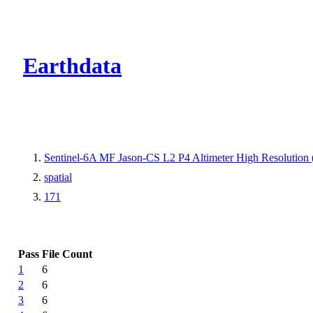
CMR Virtual Dire
Earthdata
Sentinel-6A MF Jason-CS L2 P4 Altimeter High Resolutio
spatial
171
Pass
File Count
1
6
2
6
3
6