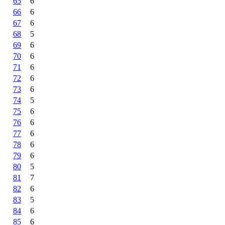
65
6
66
6
67
6
68
5
69
6
70
6
71
6
72
6
73
6
74
5
75
6
76
6
77
6
78
6
79
6
80
5
81
7
82
6
83
5
84
6
85
6