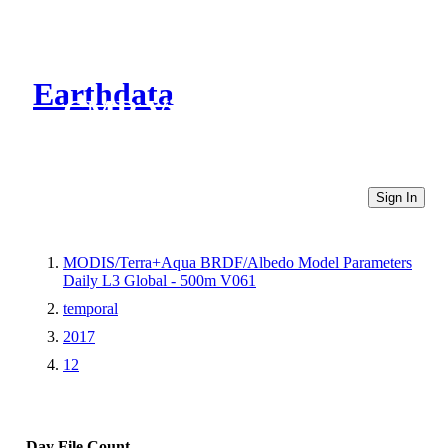
Earthdata
CMR Virtual Directories
Sign In
MODIS/Terra+Aqua BRDF/Albedo Model Parameters
Daily L3 Global - 500m V061
temporal
2017
12
Day
File Count