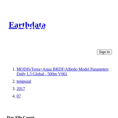
Earthdata
CMR Virtual Directories
Sign In
MODIS/Terra+Aqua BRDF/Albedo Model Parameters
Daily L3 Global - 500m V061
temporal
2017
07
Day
File Count