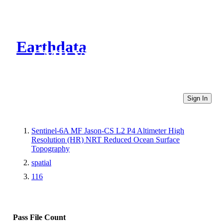
Earthdata
CMR Virtual Directories
Sign In
Sentinel-6A MF Jason-CS L2 P4 Altimeter High
Resolution (HR) NRT Reduced Ocean Surface
Topography
spatial
116
Pass
File Count