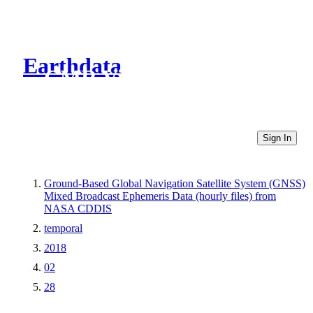
Earthdata
CMR Virtual Directories
Sign In
Ground-Based Global Navigation Satellite System (GNSS)
Mixed Broadcast Ephemeris Data (hourly files) from
NASA CDDIS
temporal
2018
02
28