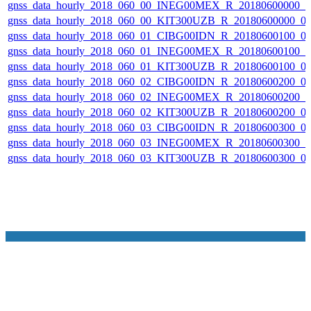
gnss_data_hourly_2018_060_00_INEG00MEX_R_20180600000_
gnss_data_hourly_2018_060_00_KIT300UZB_R_20180600000_0
gnss_data_hourly_2018_060_01_CIBG00IDN_R_20180600100_0
gnss_data_hourly_2018_060_01_INEG00MEX_R_20180600100_
gnss_data_hourly_2018_060_01_KIT300UZB_R_20180600100_0
gnss_data_hourly_2018_060_02_CIBG00IDN_R_20180600200_0
gnss_data_hourly_2018_060_02_INEG00MEX_R_20180600200_
gnss_data_hourly_2018_060_02_KIT300UZB_R_20180600200_0
gnss_data_hourly_2018_060_03_CIBG00IDN_R_20180600300_0
gnss_data_hourly_2018_060_03_INEG00MEX_R_20180600300_
gnss_data_hourly_2018_060_03_KIT300UZB_R_20180600300_0
NASA Links
NASA Official: Doug Newman
Web Privacy Policy
Data and Informatio
Policy
Communications Policy
Freedom of Information
V 20.4.1.61
Act
USA.gov
Sitemap