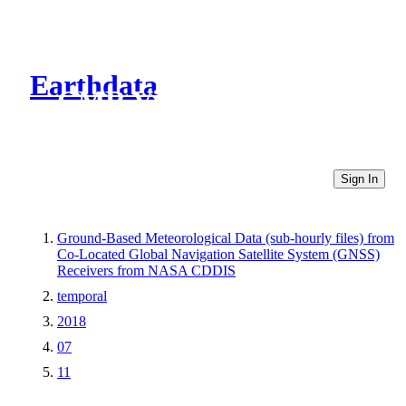
Earthdata
CMR Virtual Directories
Sign In
Ground-Based Meteorological Data (sub-hourly files) from
Co-Located Global Navigation Satellite System (GNSS)
Receivers from NASA CDDIS
temporal
2018
07
11