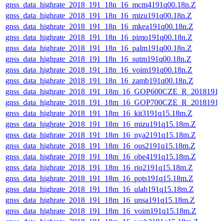
gnss_data_highrate_2018_191_18n_16_mcm4191q00.18n.Z
gnss_data_highrate_2018_191_18n_16_mizu191q00.18n.Z
gnss_data_highrate_2018_191_18n_16_mkea191q00.18n.Z
gnss_data_highrate_2018_191_18n_16_pimo191q00.18n.Z
gnss_data_highrate_2018_191_18n_16_palm191q00.18n.Z
gnss_data_highrate_2018_191_18n_16_sutm191q00.18n.Z
gnss_data_highrate_2018_191_18n_16_voim191q00.18n.Z
gnss_data_highrate_2018_191_18n_16_zamb191q00.18n.Z
gnss_data_highrate_2018_191_18m_16_GOP600CZE_R_2018191
gnss_data_highrate_2018_191_18m_16_GOP700CZE_R_2018191
gnss_data_highrate_2018_191_18m_16_kit3191q15.18m.Z
gnss_data_highrate_2018_191_18m_16_mizu191q15.18m.Z
gnss_data_highrate_2018_191_18m_16_nya2191q15.18m.Z
gnss_data_highrate_2018_191_18m_16_ous2191q15.18m.Z
gnss_data_highrate_2018_191_18m_16_obe4191q15.18m.Z
gnss_data_highrate_2018_191_18m_16_rio2191q15.18m.Z
gnss_data_highrate_2018_191_18m_16_pots191q15.18m.Z
gnss_data_highrate_2018_191_18m_16_ulab191q15.18m.Z
gnss_data_highrate_2018_191_18m_16_unsa191q15.18m.Z
gnss_data_highrate_2018_191_18m_16_voim191q15.18m.Z