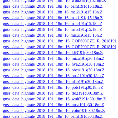
gnss_data_highrate_2018_191_18m_16_wuh2191q15.18m.Z
gnss_data_highrate_2018_191_18n_16_bamf191q15.18n.Z
gnss_data_highrate_2018_191_18n_16_mal2191q15.18n.Z
gnss_data_highrate_2018_191_18n_16_mas1191q15.18n.Z
gnss_data_highrate_2018_191_18n_16_mate191q15.18n.Z
gnss_data_highrate_2018_191_18n_16_matz191q15.18n.Z
gnss_data_highrate_2018_191_18n_16_mizu191q15.18n.Z
gnss_data_highrate_2018_191_18m_16_GOP600CZE_R_2018191
gnss_data_highrate_2018_191_18m_16_GOP700CZE_R_2018191
gnss_data_highrate_2018_191_18m_16_kit3191q30.18m.Z
gnss_data_highrate_2018_191_18m_16_mizu191q30.18m.Z
gnss_data_highrate_2018_191_18m_16_nya2191q30.18m.Z
gnss_data_highrate_2018_191_18m_16_obe4191q30.18m.Z
gnss_data_highrate_2018_191_18m_16_ous2191q30.18m.Z
gnss_data_highrate_2018_191_18m_16_ulab191q30.18m.Z
gnss_data_highrate_2018_191_18m_16_pots191q30.18m.Z
gnss_data_highrate_2018_191_18m_16_rio2191q30.18m.Z
gnss_data_highrate_2018_191_18m_16_wuh2191q30.18m.Z
gnss_data_highrate_2018_191_18m_16_unsa191q30.18m.Z
gnss_data_highrate_2018_191_18m_16_voim191q30.18m.Z
gnss_data_highrate_2018_191_18n_16_bamf191q30.18n.Z