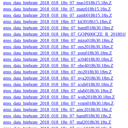
gnss_data_highrate_2018_018_18n_07_mas1018h15.18n.Z
gnss_data_highrate_2018_018_18n_07_matz018h15.18n.Z
gnss_data_highrate_2018_018_18n_07_zamb018h15.18n.Z
gnss_data_highrate_2018_018_18m_07_kit3018h15.18m.Z
gnss_data_highrate_2018_018_18m_07_bamf018h30.18m.Z
gnss_data_highrate_2018_018_18m_07_GOP600CZE_R_2018018
gnss_data_highrate_2018_018_18m_07_mizu018h30.18m.Z
gnss_data_highrate_2018_018_18m_07_ous2018h30.18m.Z
gnss_data_highrate_2018_018_18m_07_pots018h30.18m.Z
gnss_data_highrate_2018_018_18m_07_sc04018h30.18m.Z
gnss_data_highrate_2018_018_18m_07_obe4018h30.18m.Z
gnss_data_highrate_2018_018_18m_07_rio2018h30.18m.Z
gnss_data_highrate_2018_018_18m_07_nya2018h30.18m.Z
gnss_data_highrate_2018_018_18m_07_scub018h30.18m.Z
gnss_data_highrate_2018_018_18m_07_ulab018h30.18m.Z
gnss_data_highrate_2018_018_18m_07_wuh2018h30.18m.Z
gnss_data_highrate_2018_018_18m_07_voim018h30.18m.Z
gnss_data_highrate_2018_018_18n_07_amc2018h30.18n.Z
gnss_data_highrate_2018_018_18n_07_bamf018h30.18n.Z
gnss_data_highrate_2018_018_18n_07_mal2018h30.18n.Z