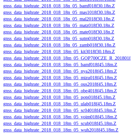
gnss_data_highrate_2018_018_18n_05_bamf018f30.18n.Z
gnss_data_highrate_2018_018_18n_05_mas1018f30.18n.Z
gnss_data_highrate_2018_018_18n_05_mal2018f30.18n.Z
gnss_data_highrate_2018_018_18n_05_matz018f30.18n.Z
gnss_data_highrate_2018_018_18n_05_mate018f30.18n.Z
gnss_data_highrate_2018_018_18n_05_sutm018f30.18n.Z
gnss_data_highrate_2018_018_18n_05_zamb018f30.18n.Z
gnss_data_highrate_2018_018_18m_05_kit3018f30.18m.Z
gnss_data_highrate_2018_018_18m_05_GOP700CZE_R_2018018
gnss_data_highrate_2018_018_18m_05_bamf018f45.18m.Z
gnss_data_highrate_2018_018_18m_05_nya2018f45.18m.Z
gnss_data_highrate_2018_018_18m_05_mizu018f45.18m.Z
gnss_data_highrate_2018_018_18m_05_ous2018f45.18m.Z
gnss_data_highrate_2018_018_18m_05_obe4018f45.18m.Z
gnss_data_highrate_2018_018_18m_05_pots018f45.18m.Z
gnss_data_highrate_2018_018_18m_05_ulab018f45.18m.Z
gnss_data_highrate_2018_018_18m_05_sc04018f45.18m.Z
gnss_data_highrate_2018_018_18m_05_voim018f45.18m.Z
gnss_data_highrate_2018_018_18m_05_scub018f45.18m.Z
gnss_data_highrate_2018_018_18m_05_wuh2018f45.18m.Z