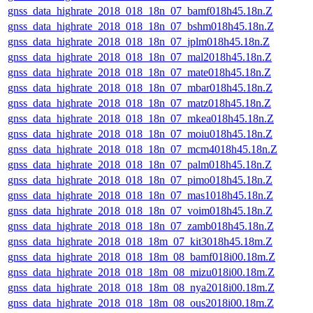
gnss_data_highrate_2018_018_18n_07_bamf018h45.18n.Z
gnss_data_highrate_2018_018_18n_07_bshm018h45.18n.Z
gnss_data_highrate_2018_018_18n_07_jplm018h45.18n.Z
gnss_data_highrate_2018_018_18n_07_mal2018h45.18n.Z
gnss_data_highrate_2018_018_18n_07_mate018h45.18n.Z
gnss_data_highrate_2018_018_18n_07_mbar018h45.18n.Z
gnss_data_highrate_2018_018_18n_07_matz018h45.18n.Z
gnss_data_highrate_2018_018_18n_07_mkea018h45.18n.Z
gnss_data_highrate_2018_018_18n_07_moiu018h45.18n.Z
gnss_data_highrate_2018_018_18n_07_mcm4018h45.18n.Z
gnss_data_highrate_2018_018_18n_07_palm018h45.18n.Z
gnss_data_highrate_2018_018_18n_07_pimo018h45.18n.Z
gnss_data_highrate_2018_018_18n_07_mas1018h45.18n.Z
gnss_data_highrate_2018_018_18n_07_voim018h45.18n.Z
gnss_data_highrate_2018_018_18n_07_zamb018h45.18n.Z
gnss_data_highrate_2018_018_18m_07_kit3018h45.18m.Z
gnss_data_highrate_2018_018_18m_08_bamf018i00.18m.Z
gnss_data_highrate_2018_018_18m_08_mizu018i00.18m.Z
gnss_data_highrate_2018_018_18m_08_nya2018i00.18m.Z
gnss_data_highrate_2018_018_18m_08_ous2018i00.18m.Z