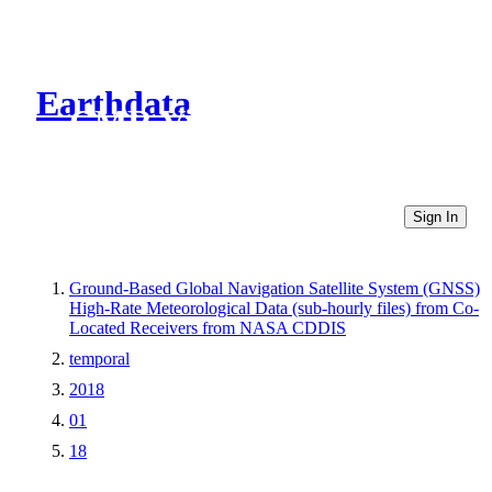
Earthdata
CMR Virtual Directories
Sign In
Ground-Based Global Navigation Satellite System (GNSS)
High-Rate Meteorological Data (sub-hourly files) from Co-
Located Receivers from NASA CDDIS
temporal
2018
01
18