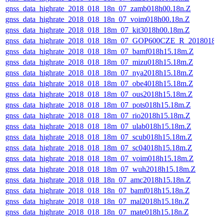
gnss_data_highrate_2018_018_18n_07_zamb018h00.18n.Z
gnss_data_highrate_2018_018_18n_07_voim018h00.18n.Z
gnss_data_highrate_2018_018_18m_07_kit3018h00.18m.Z
gnss_data_highrate_2018_018_18m_07_GOP600CZE_R_2018018
gnss_data_highrate_2018_018_18m_07_bamf018h15.18m.Z
gnss_data_highrate_2018_018_18m_07_mizu018h15.18m.Z
gnss_data_highrate_2018_018_18m_07_nya2018h15.18m.Z
gnss_data_highrate_2018_018_18m_07_obe4018h15.18m.Z
gnss_data_highrate_2018_018_18m_07_ous2018h15.18m.Z
gnss_data_highrate_2018_018_18m_07_pots018h15.18m.Z
gnss_data_highrate_2018_018_18m_07_rio2018h15.18m.Z
gnss_data_highrate_2018_018_18m_07_ulab018h15.18m.Z
gnss_data_highrate_2018_018_18m_07_scub018h15.18m.Z
gnss_data_highrate_2018_018_18m_07_sc04018h15.18m.Z
gnss_data_highrate_2018_018_18m_07_voim018h15.18m.Z
gnss_data_highrate_2018_018_18m_07_wuh2018h15.18m.Z
gnss_data_highrate_2018_018_18n_07_amc2018h15.18n.Z
gnss_data_highrate_2018_018_18n_07_bamf018h15.18n.Z
gnss_data_highrate_2018_018_18n_07_mal2018h15.18n.Z
gnss_data_highrate_2018_018_18n_07_mate018h15.18n.Z