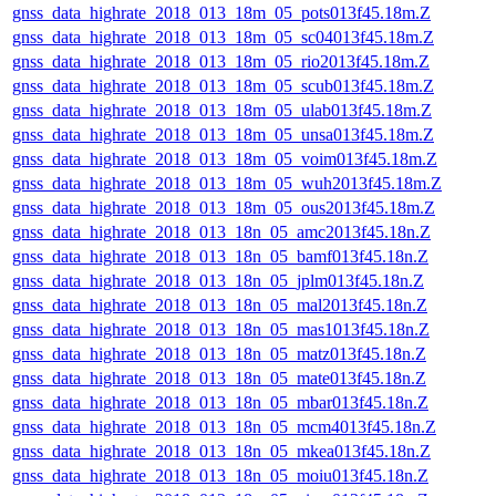
gnss_data_highrate_2018_013_18m_05_pots013f45.18m.Z
gnss_data_highrate_2018_013_18m_05_sc04013f45.18m.Z
gnss_data_highrate_2018_013_18m_05_rio2013f45.18m.Z
gnss_data_highrate_2018_013_18m_05_scub013f45.18m.Z
gnss_data_highrate_2018_013_18m_05_ulab013f45.18m.Z
gnss_data_highrate_2018_013_18m_05_unsa013f45.18m.Z
gnss_data_highrate_2018_013_18m_05_voim013f45.18m.Z
gnss_data_highrate_2018_013_18m_05_wuh2013f45.18m.Z
gnss_data_highrate_2018_013_18m_05_ous2013f45.18m.Z
gnss_data_highrate_2018_013_18n_05_amc2013f45.18n.Z
gnss_data_highrate_2018_013_18n_05_bamf013f45.18n.Z
gnss_data_highrate_2018_013_18n_05_jplm013f45.18n.Z
gnss_data_highrate_2018_013_18n_05_mal2013f45.18n.Z
gnss_data_highrate_2018_013_18n_05_mas1013f45.18n.Z
gnss_data_highrate_2018_013_18n_05_matz013f45.18n.Z
gnss_data_highrate_2018_013_18n_05_mate013f45.18n.Z
gnss_data_highrate_2018_013_18n_05_mbar013f45.18n.Z
gnss_data_highrate_2018_013_18n_05_mcm4013f45.18n.Z
gnss_data_highrate_2018_013_18n_05_mkea013f45.18n.Z
gnss_data_highrate_2018_013_18n_05_moiu013f45.18n.Z