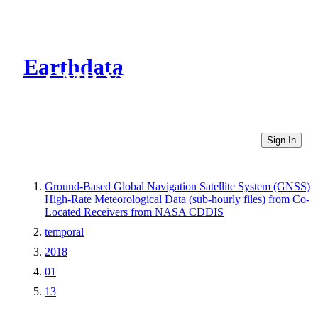
Earthdata
CMR Virtual Directories
Sign In
Ground-Based Global Navigation Satellite System (GNSS)
High-Rate Meteorological Data (sub-hourly files) from Co-
Located Receivers from NASA CDDIS
temporal
2018
01
13