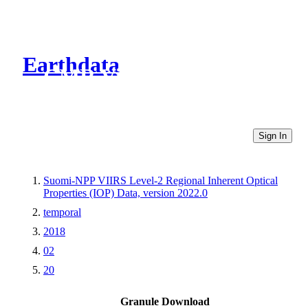
Earthdata
CMR Virtual Directories
Sign In
Suomi-NPP VIIRS Level-2 Regional Inherent Optical
Properties (IOP) Data, version 2022.0
temporal
2018
02
20
Granule Download