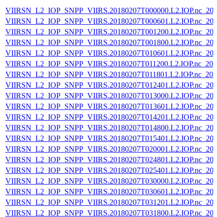
VIIRSN_L2_IOP_SNPP_VIIRS.20180207T000000.L2.IOP.nc_202
VIIRSN_L2_IOP_SNPP_VIIRS.20180207T000601.L2.IOP.nc_202
VIIRSN_L2_IOP_SNPP_VIIRS.20180207T001200.L2.IOP.nc_202
VIIRSN_L2_IOP_SNPP_VIIRS.20180207T001800.L2.IOP.nc_202
VIIRSN_L2_IOP_SNPP_VIIRS.20180207T010601.L2.IOP.nc_202
VIIRSN_L2_IOP_SNPP_VIIRS.20180207T011200.L2.IOP.nc_202
VIIRSN_L2_IOP_SNPP_VIIRS.20180207T011801.L2.IOP.nc_202
VIIRSN_L2_IOP_SNPP_VIIRS.20180207T012401.L2.IOP.nc_202
VIIRSN_L2_IOP_SNPP_VIIRS.20180207T013000.L2.IOP.nc_202
VIIRSN_L2_IOP_SNPP_VIIRS.20180207T013601.L2.IOP.nc_202
VIIRSN_L2_IOP_SNPP_VIIRS.20180207T014201.L2.IOP.nc_202
VIIRSN_L2_IOP_SNPP_VIIRS.20180207T014800.L2.IOP.nc_202
VIIRSN_L2_IOP_SNPP_VIIRS.20180207T015401.L2.IOP.nc_202
VIIRSN_L2_IOP_SNPP_VIIRS.20180207T020001.L2.IOP.nc_202
VIIRSN_L2_IOP_SNPP_VIIRS.20180207T024801.L2.IOP.nc_202
VIIRSN_L2_IOP_SNPP_VIIRS.20180207T025401.L2.IOP.nc_202
VIIRSN_L2_IOP_SNPP_VIIRS.20180207T030000.L2.IOP.nc_202
VIIRSN_L2_IOP_SNPP_VIIRS.20180207T030601.L2.IOP.nc_202
VIIRSN_L2_IOP_SNPP_VIIRS.20180207T031201.L2.IOP.nc_202
VIIRSN_L2_IOP_SNPP_VIIRS.20180207T031800.L2.IOP.nc_202