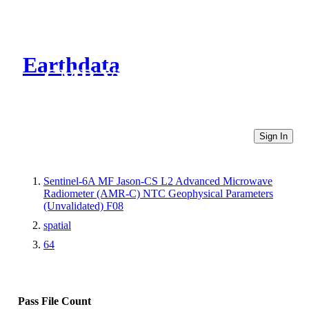
Earthdata
CMR Virtual Directories
Sign In
Sentinel-6A MF Jason-CS L2 Advanced Microwave
Radiometer (AMR-C) NTC Geophysical Parameters
(Unvalidated) F08
spatial
64
Pass
File Count