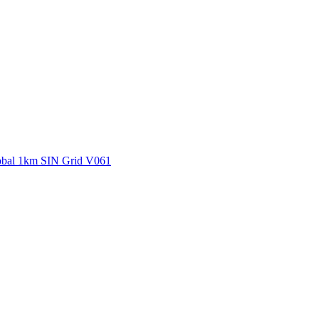
ctories
bal 1km SIN Grid V061