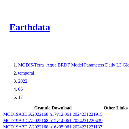
CMR Virtual Dire
Earthdata
MODIS/Terra+Aqua BRDF Model Parameters Daily L3 Glo
temporal
2022
06
17
Granule Download
Other Links
MCD19A3D.A2022168.h17v12.061.2024231221915
MCD19A3D.A2022168.h15v14.061.2024231220439
MCD19A3D.A2022168.h16v05.061.2024231221137