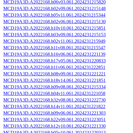
MCD19A3D.A2022168.h06v03.061.2024231215820
MCD19A3D.A2022168.h02v09.061.2024231215148
MCD19A3D.A2022168.h05v11.061.2024231215344
MCD19A3D.A2022168.h02v06.061.2024231215130
MCD19A3D.A2022168.h10v10.061.2024231215851
MCD19A3D.A2022168.h03v09.061.2024231215153
MCD19A3D.A2022168.h02v11.061.2024231215949
MCD19A3D.A2022168.h11v08.061.2024231215547
MCD19A3D.A2022168.h16v06.061.2024231221139
MCD19A3D.A2022168.h17v05.061.2024231220833
MCD19A3D.A2022168.h11v06.061.2024231222851
MCD19A3D.A2022168.h08v09.061.2024231221221
MCD19A3D.A2022168.h18v14.061.2024231221851
MCD19A3D.A2022168.h09v08.061.2024231215334
MCD19A3D.A2022168.h04v11.061.2024231221058
MCD19A3D.A2022168.h32v08.061.2024231222730
MCD19A3D.A2022168.h14v11.061.2024231221822
MCD19A3D.A2022168.h09v06.061.2024231221303
MCD19A3D.A2022168.h22v09.061.2024231223051
MCD19A3D.A2022168.h12v10.061.2024231221330
MCD19A3D.A2022168.h05v10.061.2024231220313