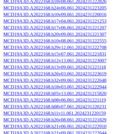
MCD19A3D.A2022168.h18v08.061.2024231222826
MCD19A3D.A2022168.h24v06.061.2024231223205
MCD19A3D.A2022168.h10v09.061.2024231220016
MCD19A3D.A2022168.h17v04.061.2024231221253
MCD19A3D.A2022168.h17v06.061.2024231221207
MCD19A3D.A2022168.h20v09.061.2024231221307
MCD19A3D.A2022168.h10v08.061.2024231222555
MCD19A3D.A2022168.h29v12.061.2024231222708
MCD19A3D.A2022168.h15v07.061.2024231221831
MCD19A3D.A2022168.h12v13.061.2024231223007
MCD19A3D.A2022168.h13v09.061.2024231221118
MCD19A3D.A2022168.h26v03.061.2024231223619
MCD19A3D.A2022168.h32v09.061.2024231222648
MCD19A3D.A2022168.h18v03.061.2024231222944
MCD19A3D.A2022168.h05v13.061.2024231215820
MCD19A3D.A2022168.h08v06.061.2024231221119
MCD19A3D.A2022168.h08v07.061.2024231220231
MCD19A3D.A2022168.h11v11.061.2024231220159
MCD19A3D.A2022168.h26v08.061.2024231221829
MCD19A3D.A2022168.h21v06.061.2024231222910
MCD19A3D.A2022168.h21v09.061.2024231222644