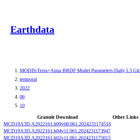
CMR Virtual Dire
Earthdata
MODIS/Terra+Aqua BRDF Model Parameters Daily L3 Glo
temporal
2022
06
10
Granule Download
Other Links
MCD19A3D.A2022161.h09v08.061.2024231174516
MCD19A3D.A2022161.h04v11.061.2024231173947
MCD19A3D.A2022161.h02v11.061.2024231175015