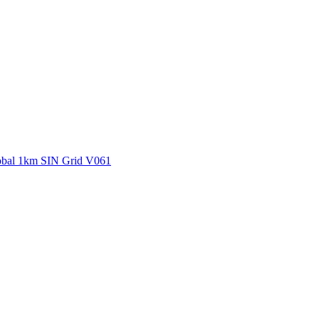
ctories
bal 1km SIN Grid V061