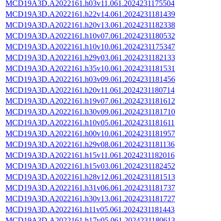
MCD19A3D.A2022161.h03v11.061.2024231175504
MCD19A3D.A2022161.h22v14.061.2024231181439
MCD19A3D.A2022161.h20v13.061.2024231182338
MCD19A3D.A2022161.h10v07.061.2024231180532
MCD19A3D.A2022161.h10v10.061.2024231175347
MCD19A3D.A2022161.h29v03.061.2024231182133
MCD19A3D.A2022161.h35v10.061.2024231181531
MCD19A3D.A2022161.h03v09.061.2024231181456
MCD19A3D.A2022161.h20v11.061.2024231180714
MCD19A3D.A2022161.h19v07.061.2024231181612
MCD19A3D.A2022161.h30v09.061.2024231181710
MCD19A3D.A2022161.h10v05.061.2024231181611
MCD19A3D.A2022161.h00v10.061.2024231181957
MCD19A3D.A2022161.h29v08.061.2024231181136
MCD19A3D.A2022161.h15v11.061.2024231182016
MCD19A3D.A2022161.h15v03.061.2024231182452
MCD19A3D.A2022161.h28v12.061.2024231181513
MCD19A3D.A2022161.h31v06.061.2024231181737
MCD19A3D.A2022161.h30v13.061.2024231181727
MCD19A3D.A2022161.h11v05.061.2024231181443
MCD19A3D.A2022161.h17v05.061.2024231180613