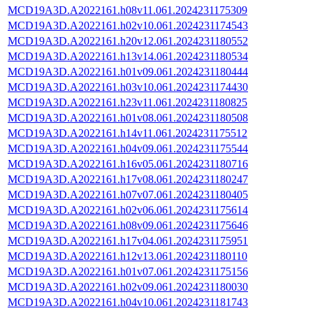
MCD19A3D.A2022161.h08v11.061.2024231175309
MCD19A3D.A2022161.h02v10.061.2024231174543
MCD19A3D.A2022161.h20v12.061.2024231180552
MCD19A3D.A2022161.h13v14.061.2024231180534
MCD19A3D.A2022161.h01v09.061.2024231180444
MCD19A3D.A2022161.h03v10.061.2024231174430
MCD19A3D.A2022161.h23v11.061.2024231180825
MCD19A3D.A2022161.h01v08.061.2024231180508
MCD19A3D.A2022161.h14v11.061.2024231175512
MCD19A3D.A2022161.h04v09.061.2024231175544
MCD19A3D.A2022161.h16v05.061.2024231180716
MCD19A3D.A2022161.h17v08.061.2024231180247
MCD19A3D.A2022161.h07v07.061.2024231180405
MCD19A3D.A2022161.h02v06.061.2024231175614
MCD19A3D.A2022161.h08v09.061.2024231175646
MCD19A3D.A2022161.h17v04.061.2024231175951
MCD19A3D.A2022161.h12v13.061.2024231180110
MCD19A3D.A2022161.h01v07.061.2024231175156
MCD19A3D.A2022161.h02v09.061.2024231180030
MCD19A3D.A2022161.h04v10.061.2024231181743