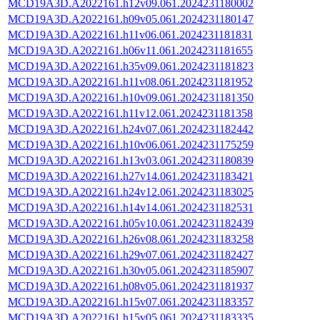
MCD19A3D.A2022161.h12v09.061.2024231180002
MCD19A3D.A2022161.h09v05.061.2024231180147
MCD19A3D.A2022161.h11v06.061.2024231181831
MCD19A3D.A2022161.h06v11.061.2024231181655
MCD19A3D.A2022161.h35v09.061.2024231181823
MCD19A3D.A2022161.h11v08.061.2024231181952
MCD19A3D.A2022161.h10v09.061.2024231181350
MCD19A3D.A2022161.h11v12.061.2024231181358
MCD19A3D.A2022161.h24v07.061.2024231182442
MCD19A3D.A2022161.h10v06.061.2024231175259
MCD19A3D.A2022161.h13v03.061.2024231180839
MCD19A3D.A2022161.h27v14.061.2024231183421
MCD19A3D.A2022161.h24v12.061.2024231183025
MCD19A3D.A2022161.h14v14.061.2024231182531
MCD19A3D.A2022161.h05v10.061.2024231182439
MCD19A3D.A2022161.h26v08.061.2024231183258
MCD19A3D.A2022161.h29v07.061.2024231182427
MCD19A3D.A2022161.h30v05.061.2024231185907
MCD19A3D.A2022161.h08v05.061.2024231181937
MCD19A3D.A2022161.h15v07.061.2024231183357
MCD19A3D.A2022161.h15v05.061.2024231183335