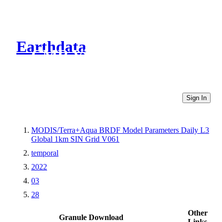
Earthdata
CMR Virtual Directories
Sign In
MODIS/Terra+Aqua BRDF Model Parameters Daily L3
Global 1km SIN Grid V061
temporal
2022
03
28
Other
Granule Download
Links