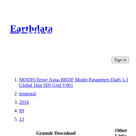
Earthdata
CMR Virtual Directories
Sign In
MODIS/Terra+Aqua BRDF Model Parameters Daily L3
Global 1km SIN Grid V061
temporal
2016
09
13
Other
Granule Download
Links