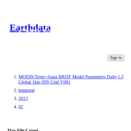
Earthdata
CMR Virtual Directories
Sign In
MODIS/Terra+Aqua BRDF Model Parameters Daily L3
Global 1km SIN Grid V061
temporal
2013
02
Day
File Count