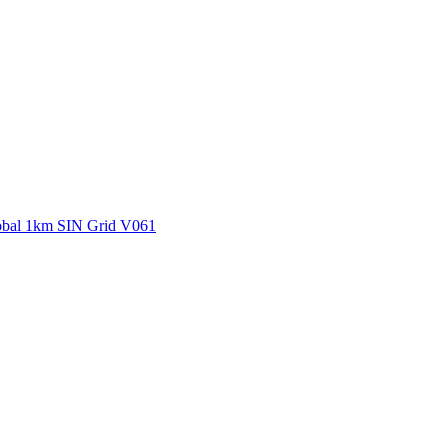
ctories
bal 1km SIN Grid V061