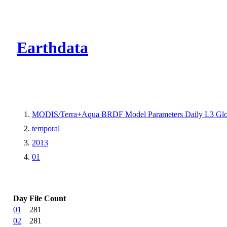
CMR Virtual Dire
Earthdata
MODIS/Terra+Aqua BRDF Model Parameters Daily L3 Glo
temporal
2013
01
Day
File Count
01
281
02
281