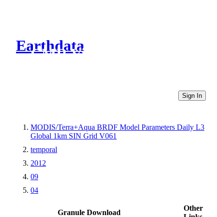
Earthdata
CMR Virtual Directories
Sign In
MODIS/Terra+Aqua BRDF Model Parameters Daily L3
Global 1km SIN Grid V061
temporal
2012
09
04
Other
Granule Download
Links