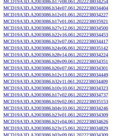
MCD19A3D.A2003086.h17v08.061.2022238034254
MCD19A3D.A2003086.h34v07.061.2022238034404
MCD19A3D.A2003086.h12v01.061.2022238034227
MCD19A3D.A2003086.h17v01.061.2022238035921
MCD19A3D.A2003086.h27v12.061.2022238034500
MCD19A3D.A2003086.h22v16.061.2022238034453
MCD19A3D.A2003086.h23v07.061.2022238034417
MCD19A3D.A2003086.h24v06.061.2022238035142
MCD19A3D.A2003086.h28v14.061.2022238034224
MCD19A3D.A2003086.h28v09.061.2022238034351
MCD19A3D.A2003086.h26v07.061.2022238034301
MCD19A3D.A2003086.h12v13.061.2022238034449
MCD19A3D.A2003086.h32v11.061.2022238034409
MCD19A3D.A2003086.h10v10.061.2022238034323
MCD19A3D.A2003086.h17v02.061.2022238034737
MCD19A3D.A2003086.h19v02.061.2022238035153
MCD19A3D.A2003086.h04v10.061.2022238034246
MCD19A3D.A2003086.h23v01.061.2022238034309
MCD19A3D.A2003086.h21v04.061.2022238034626
MCD19A3D.A2003086.h23v15.061.2022238034829
MCD19A3D.A2003086.h03v09.061.2022238034309