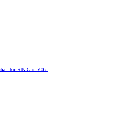
ctories
bal 1km SIN Grid V061