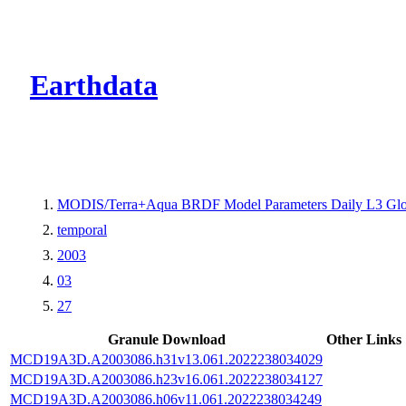
CMR Virtual Dire
Earthdata
MODIS/Terra+Aqua BRDF Model Parameters Daily L3 Glo
temporal
2003
03
27
Granule Download
Other Links
MCD19A3D.A2003086.h31v13.061.2022238034029
MCD19A3D.A2003086.h23v16.061.2022238034127
MCD19A3D.A2003086.h06v11.061.2022238034249