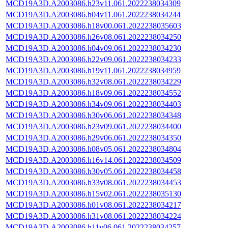
MCD19A3D.A2003086.h23v11.061.2022238034309
MCD19A3D.A2003086.h04v11.061.2022238034244
MCD19A3D.A2003086.h18v00.061.2022238035603
MCD19A3D.A2003086.h26v08.061.2022238034250
MCD19A3D.A2003086.h04v09.061.2022238034230
MCD19A3D.A2003086.h22v09.061.2022238034233
MCD19A3D.A2003086.h19v11.061.2022238034959
MCD19A3D.A2003086.h32v08.061.2022238034229
MCD19A3D.A2003086.h18v09.061.2022238034552
MCD19A3D.A2003086.h34v09.061.2022238034403
MCD19A3D.A2003086.h30v06.061.2022238034348
MCD19A3D.A2003086.h23v09.061.2022238034400
MCD19A3D.A2003086.h29v06.061.2022238034350
MCD19A3D.A2003086.h08v05.061.2022238034804
MCD19A3D.A2003086.h16v14.061.2022238034509
MCD19A3D.A2003086.h30v05.061.2022238034458
MCD19A3D.A2003086.h33v08.061.2022238034453
MCD19A3D.A2003086.h15v02.061.2022238035130
MCD19A3D.A2003086.h01v08.061.2022238034217
MCD19A3D.A2003086.h31v08.061.2022238034224
MCD19A3D.A2003086.h11v06.061.2022238034257