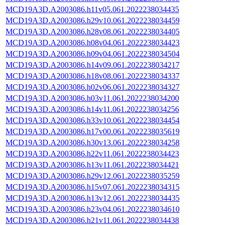
MCD19A3D.A2003086.h11v05.061.2022238034435
MCD19A3D.A2003086.h29v10.061.2022238034459
MCD19A3D.A2003086.h28v08.061.2022238034405
MCD19A3D.A2003086.h08v04.061.2022238034423
MCD19A3D.A2003086.h09v04.061.2022238034504
MCD19A3D.A2003086.h14v09.061.2022238034217
MCD19A3D.A2003086.h18v08.061.2022238034337
MCD19A3D.A2003086.h02v06.061.2022238034327
MCD19A3D.A2003086.h03v11.061.2022238034200
MCD19A3D.A2003086.h14v11.061.2022238034256
MCD19A3D.A2003086.h33v10.061.2022238034454
MCD19A3D.A2003086.h17v00.061.2022238035619
MCD19A3D.A2003086.h30v13.061.2022238034258
MCD19A3D.A2003086.h22v11.061.2022238034423
MCD19A3D.A2003086.h13v11.061.2022238034421
MCD19A3D.A2003086.h29v12.061.2022238035259
MCD19A3D.A2003086.h15v07.061.2022238034315
MCD19A3D.A2003086.h13v12.061.2022238034435
MCD19A3D.A2003086.h23v04.061.2022238034610
MCD19A3D.A2003086.h21v11.061.2022238034438