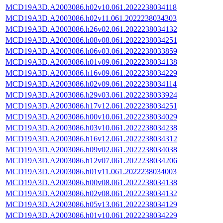
MCD19A3D.A2003086.h02v10.061.2022238034118
MCD19A3D.A2003086.h02v11.061.2022238034303
MCD19A3D.A2003086.h26v02.061.2022238034132
MCD19A3D.A2003086.h08v08.061.2022238034251
MCD19A3D.A2003086.h06v03.061.2022238033859
MCD19A3D.A2003086.h01v09.061.2022238034138
MCD19A3D.A2003086.h16v09.061.2022238034229
MCD19A3D.A2003086.h02v09.061.2022238034114
MCD19A3D.A2003086.h29v03.061.2022238033924
MCD19A3D.A2003086.h17v12.061.2022238034251
MCD19A3D.A2003086.h00v10.061.2022238034029
MCD19A3D.A2003086.h03v10.061.2022238034238
MCD19A3D.A2003086.h16v12.061.2022238034312
MCD19A3D.A2003086.h09v02.061.2022238034038
MCD19A3D.A2003086.h12v07.061.2022238034206
MCD19A3D.A2003086.h01v11.061.2022238034003
MCD19A3D.A2003086.h00v08.061.2022238034138
MCD19A3D.A2003086.h02v08.061.2022238034132
MCD19A3D.A2003086.h05v13.061.2022238034129
MCD19A3D.A2003086.h01v10.061.2022238034229