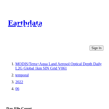
Earthdata
CMR Virtual Directories
Sign In
MODIS/Terra+Aqua Land Aerosol Optical Depth Daily
L2G Global 1km SIN Grid V061
temporal
2022
06
Day
File Count