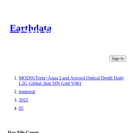
Earthdata
CMR Virtual Directories
Sign In
MODIS/Terra+Aqua Land Aerosol Optical Depth Daily
L2G Global 1km SIN Grid V061
temporal
2022
05
Day
File Count