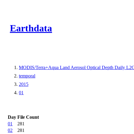
CMR Virtual Dire
Earthdata
MODIS/Terra+Aqua Land Aerosol Optical Depth Daily L2
temporal
2015
01
Day
File Count
01
281
02
281