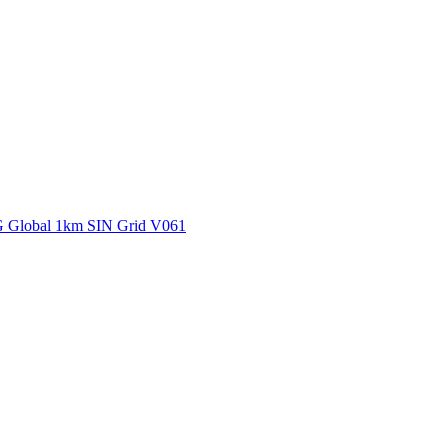
ctories
G Global 1km SIN Grid V061