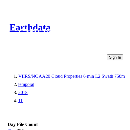
Earthdata
CMR Virtual Directories
Sign In
VIIRS/NOAA20 Cloud Properties 6-min L2 Swath 750m
temporal
2018
11
Day
File Count