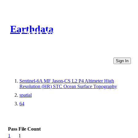
Earthdata
CMR Virtual Directories
Sign In
Sentinel-6A MF Jason-CS L2 P4 Altimeter High
Resolution (HR) STC Ocean Surface Topography
spatial
64
Pass
File Count
1
1