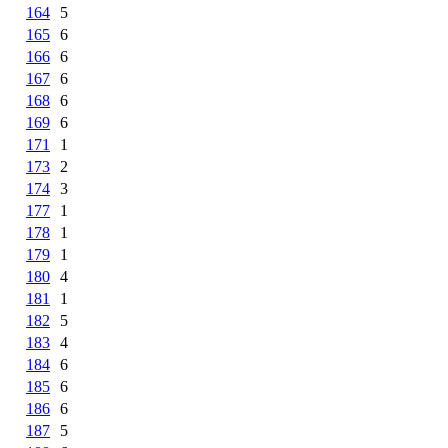
164
5
165
6
166
6
167
6
168
6
169
6
171
1
173
2
174
3
177
1
178
1
179
1
180
4
181
1
182
5
183
4
184
6
185
6
186
6
187
5