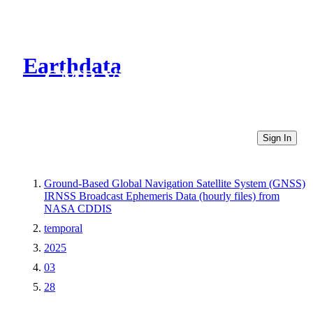
Earthdata
CMR Virtual Directories
Sign In
Ground-Based Global Navigation Satellite System (GNSS)
IRNSS Broadcast Ephemeris Data (hourly files) from
NASA CDDIS
temporal
2025
03
28