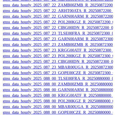
gnss_data_hourly_2025_087_22_ZAMB00ZMB_R_20250872200_0
gnss_data_hourly_2025_087_22_ARHT00ATA_R_20250872200_0
gnss_data_hourly_2025_087_22_GARN00ARM_R_20250872200_
gnss_data_hourly_2025_087_22_POL200KGZ_R_20250872200_01
gnss_data_hourly_2025_087_22_CIBG00IDN_R_20250872200_01
gnss_data_hourly_2025_087_23_TLSE00FRA_R_20250872300_01
gnss_data_hourly_2025_087_23_GARN00ARM_R_20250872300_
gnss_data_hourly_2025_087_23_ZAMB00ZMB_R_20250872300_0
gnss_data_hourly_2025_087_23_KRGG00ATF_R_20250872300_0
gnss_data_hourly_2025_087_23_POL200KGZ_R_20250872300_01
gnss_data_hourly_2025_087_23_CIBG00IDN_R_20250872300_01
gnss_data_hourly_2025_087_23_MBAR00UGA_R_20250872300_
gnss_data_hourly_2025_087_23_GOPE00CZE_R_20250872300_0
gnss_data_hourly_2025_088_00_TLSE00FRA_R_20250880000_01
gnss_data_hourly_2025_088_00_ZAMB00ZMB_R_20250880000_0
gnss_data_hourly_2025_088_00_GARN00ARM_R_20250880000_
gnss_data_hourly_2025_088_00_KRGG00ATF_R_20250880000_0
gnss_data_hourly_2025_088_00_POL200KGZ_R_20250880000_01
gnss_data_hourly_2025_088_00_MBAR00UGA_R_20250880000_
gnss_data_hourly_2025_088_00_GOPE00CZE_R_20250880000_0