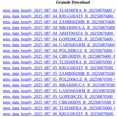
Granule Download
gnss_data_hourly_2025_087_04_TLSE00FRA_R_20250870400_01
gnss_data_hourly_2025_087_04_KRGG00ATF_R_20250870400_0
gnss_data_hourly_2025_087_04_ZAMB00ZMB_R_20250870400_0
gnss_data_hourly_2025_087_04_MBAR00UGA_R_20250870400_
gnss_data_hourly_2025_087_04_ARHT00ATA_R_20250870400_0
gnss_data_hourly_2025_087_04_GOPE00CZE_R_20250870400_0
gnss_data_hourly_2025_087_04_GARN00ARM_R_20250870400_
gnss_data_hourly_2025_087_04_POL200KGZ_R_20250870400_01
gnss_data_hourly_2025_087_04_CIBG00IDN_R_20250870400_01
gnss_data_hourly_2025_087_05_TLSE00FRA_R_20250870500_01
gnss_data_hourly_2025_087_05_KRGG00ATF_R_20250870500_0
gnss_data_hourly_2025_087_05_ZAMB00ZMB_R_20250870500_0
gnss_data_hourly_2025_087_05_POL200KGZ_R_20250870500_01
gnss_data_hourly_2025_087_05_MBAR00UGA_R_20250870500_
gnss_data_hourly_2025_087_05_GARN00ARM_R_20250870500_
gnss_data_hourly_2025_087_05_GOPE00CZE_R_20250870500_0
gnss_data_hourly_2025_087_05_CIBG00IDN_R_20250870500_01
gnss_data_hourly_2025_087_06_TLSE00FRA_R_20250870600_01
gnss_data_hourly_2025_087_06_KRGG00ATF_R_20250870600_0