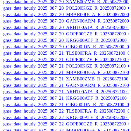
gnss_data_hourly_2025_087_20_ZAMB00ZMB_R_20250872000_0
gnss_data_hourly_2025_087_20_POL200KGZ_R_20250872000_01
gnss_data_hourly_2025_087_20_MBAR00UGA_R_20250872000_
gnss_data_hourly_2025_087_20_GARN00ARM_R_20250872000_
gnss_data_hourly_2025_087_20_ARHT00ATA_R_20250872000_0
gnss_data_hourly_2025_087_20_GOPE00CZE_R_20250872000_0
gnss_data_hourly_2025_087_20_KRGG00ATF_R_20250872000_0
gnss_data_hourly_2025_087_20_CIBG00IDN_R_20250872000_01
gnss_data_hourly_2025_087_21_TLSE00FRA_R_20250872100_01
gnss_data_hourly_2025_087_21_GOPE00CZE_R_20250872100_0
gnss_data_hourly_2025_087_21_POL200KGZ_R_20250872100_01
gnss_data_hourly_2025_087_21_MBAR00UGA_R_20250872100_
gnss_data_hourly_2025_087_21_ZAMB00ZMB_R_20250872100_0
gnss_data_hourly_2025_087_21_GARN00ARM_R_20250872100_
gnss_data_hourly_2025_087_21_ARHT00ATA_R_20250872100_0
gnss_data_hourly_2025_087_21_KRGG00ATF_R_20250872100_0
gnss_data_hourly_2025_087_21_CIBG00IDN_R_20250872100_01
gnss_data_hourly_2025_087_22_TLSE00FRA_R_20250872200_01
gnss_data_hourly_2025_087_22_KRGG00ATF_R_20250872200_0
gnss_data_hourly_2025_087_22_GOPE00CZE_R_20250872200_0
gnss_data_hourly_2025_087_22_MBAR00UGA_R_20250872200_