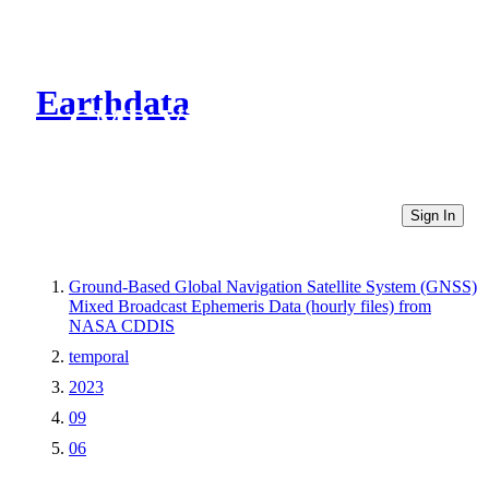
Earthdata
CMR Virtual Directories
Sign In
Ground-Based Global Navigation Satellite System (GNSS)
Mixed Broadcast Ephemeris Data (hourly files) from
NASA CDDIS
temporal
2023
09
06