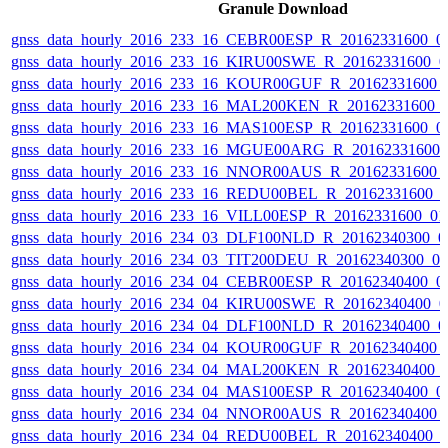
Granule Download
gnss_data_hourly_2016_233_16_CEBR00ESP_R_20162331600_0
gnss_data_hourly_2016_233_16_KIRU00SWE_R_20162331600_0
gnss_data_hourly_2016_233_16_KOUR00GUF_R_20162331600_
gnss_data_hourly_2016_233_16_MAL200KEN_R_20162331600_
gnss_data_hourly_2016_233_16_MAS100ESP_R_20162331600_0
gnss_data_hourly_2016_233_16_MGUE00ARG_R_20162331600_
gnss_data_hourly_2016_233_16_NNOR00AUS_R_20162331600_
gnss_data_hourly_2016_233_16_REDU00BEL_R_20162331600_
gnss_data_hourly_2016_233_16_VILL00ESP_R_20162331600_0
gnss_data_hourly_2016_234_03_DLF100NLD_R_20162340300_0
gnss_data_hourly_2016_234_03_TIT200DEU_R_20162340300_0
gnss_data_hourly_2016_234_04_CEBR00ESP_R_20162340400_0
gnss_data_hourly_2016_234_04_KIRU00SWE_R_20162340400_0
gnss_data_hourly_2016_234_04_DLF100NLD_R_20162340400_0
gnss_data_hourly_2016_234_04_KOUR00GUF_R_20162340400_
gnss_data_hourly_2016_234_04_MAL200KEN_R_20162340400_
gnss_data_hourly_2016_234_04_MAS100ESP_R_20162340400_0
gnss_data_hourly_2016_234_04_NNOR00AUS_R_20162340400_
gnss_data_hourly_2016_234_04_REDU00BEL_R_20162340400_