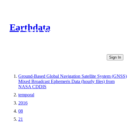
Earthdata
CMR Virtual Directories
Sign In
Ground-Based Global Navigation Satellite System (GNSS)
Mixed Broadcast Ephemeris Data (hourly files) from
NASA CDDIS
temporal
2016
08
21