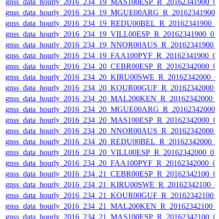
gnss_data_hourly_2016_234_19_MAS100ESP_R_20162341900_0
gnss_data_hourly_2016_234_19_MGUE00ARG_R_20162341900_
gnss_data_hourly_2016_234_19_REDU00BEL_R_20162341900_
gnss_data_hourly_2016_234_19_VILL00ESP_R_20162341900_0
gnss_data_hourly_2016_234_19_NNOR00AUS_R_20162341900_
gnss_data_hourly_2016_234_19_FAA100PYF_R_20162341900_0
gnss_data_hourly_2016_234_20_CEBR00ESP_R_20162342000_0
gnss_data_hourly_2016_234_20_KIRU00SWE_R_20162342000_0
gnss_data_hourly_2016_234_20_KOUR00GUF_R_20162342000_
gnss_data_hourly_2016_234_20_MAL200KEN_R_20162342000_
gnss_data_hourly_2016_234_20_MGUE00ARG_R_20162342000_
gnss_data_hourly_2016_234_20_MAS100ESP_R_20162342000_0
gnss_data_hourly_2016_234_20_NNOR00AUS_R_20162342000_
gnss_data_hourly_2016_234_20_REDU00BEL_R_20162342000_
gnss_data_hourly_2016_234_20_VILL00ESP_R_20162342000_0
gnss_data_hourly_2016_234_20_FAA100PYF_R_20162342000_0
gnss_data_hourly_2016_234_21_CEBR00ESP_R_20162342100_0
gnss_data_hourly_2016_234_21_KIRU00SWE_R_20162342100_0
gnss_data_hourly_2016_234_21_KOUR00GUF_R_20162342100_
gnss_data_hourly_2016_234_21_MAL200KEN_R_20162342100_
gnss_data_hourly_2016_234_21_MAS100ESP_R_20162342100_0