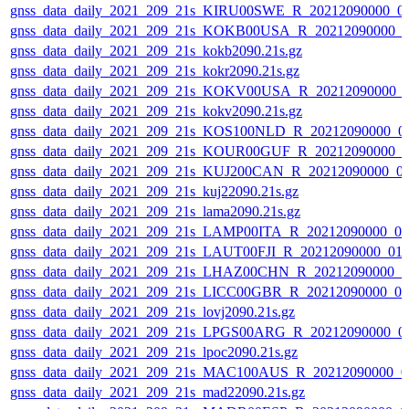
gnss_data_daily_2021_209_21s_KIRU00SWE_R_20212090000_0
gnss_data_daily_2021_209_21s_KOKB00USA_R_20212090000_0
gnss_data_daily_2021_209_21s_kokb2090.21s.gz
gnss_data_daily_2021_209_21s_kokr2090.21s.gz
gnss_data_daily_2021_209_21s_KOKV00USA_R_20212090000_
gnss_data_daily_2021_209_21s_kokv2090.21s.gz
gnss_data_daily_2021_209_21s_KOS100NLD_R_20212090000_0
gnss_data_daily_2021_209_21s_KOUR00GUF_R_20212090000_0
gnss_data_daily_2021_209_21s_KUJ200CAN_R_20212090000_0
gnss_data_daily_2021_209_21s_kuj22090.21s.gz
gnss_data_daily_2021_209_21s_lama2090.21s.gz
gnss_data_daily_2021_209_21s_LAMP00ITA_R_20212090000_0
gnss_data_daily_2021_209_21s_LAUT00FJI_R_20212090000_01
gnss_data_daily_2021_209_21s_LHAZ00CHN_R_20212090000_0
gnss_data_daily_2021_209_21s_LICC00GBR_R_20212090000_0
gnss_data_daily_2021_209_21s_lovj2090.21s.gz
gnss_data_daily_2021_209_21s_LPGS00ARG_R_20212090000_0
gnss_data_daily_2021_209_21s_lpoc2090.21s.gz
gnss_data_daily_2021_209_21s_MAC100AUS_R_20212090000_0
gnss_data_daily_2021_209_21s_mad22090.21s.gz