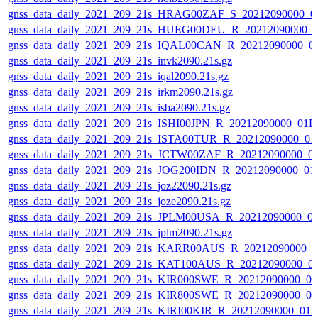
gnss_data_daily_2021_209_21s_HRAG00ZAF_S_20212090000_0
gnss_data_daily_2021_209_21s_HUEG00DEU_R_20212090000_0
gnss_data_daily_2021_209_21s_IQAL00CAN_R_20212090000_0
gnss_data_daily_2021_209_21s_invk2090.21s.gz
gnss_data_daily_2021_209_21s_iqal2090.21s.gz
gnss_data_daily_2021_209_21s_irkm2090.21s.gz
gnss_data_daily_2021_209_21s_isba2090.21s.gz
gnss_data_daily_2021_209_21s_ISHI00JPN_R_20212090000_01D
gnss_data_daily_2021_209_21s_ISTA00TUR_R_20212090000_01
gnss_data_daily_2021_209_21s_JCTW00ZAF_R_20212090000_0
gnss_data_daily_2021_209_21s_JOG200IDN_R_20212090000_01
gnss_data_daily_2021_209_21s_joz22090.21s.gz
gnss_data_daily_2021_209_21s_joze2090.21s.gz
gnss_data_daily_2021_209_21s_JPLM00USA_R_20212090000_0
gnss_data_daily_2021_209_21s_jplm2090.21s.gz
gnss_data_daily_2021_209_21s_KARR00AUS_R_20212090000_0
gnss_data_daily_2021_209_21s_KAT100AUS_R_20212090000_0
gnss_data_daily_2021_209_21s_KIR000SWE_R_20212090000_0
gnss_data_daily_2021_209_21s_KIR800SWE_R_20212090000_0
gnss_data_daily_2021_209_21s_KIRI00KIR_R_20212090000_01