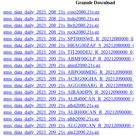
Granule Download
gnss_data_daily_2021_208_21s_coso2080.21s.gz
gnss_data_daily_2021_208_21s_holp2080.21s.gz
gnss_data_daily_2021_208_21s_lbch2080.21s.gz
gnss_data_daily_2021_208_21s_rock2080.21s.gz
gnss_data_daily_2021_208_21s_SPT000SWE_R_20212080000_0
gnss_data_daily_2021_208_21s_HRAG00ZAF_S_20212080000_0
gnss_data_daily_2021_208_21s_TIT200DEU_R_20212080000_01
gnss_data_daily_2021_209_21s_ABMF00GLP_R_20212090000_0
gnss_data_daily_2021_209_21s_abmf2090.21s.gz
gnss_data_daily_2021_209_21s_ABPO00MDG_R_20212090000_
gnss_data_daily_2021_209_21s_ACRG00GHA_R_20212090000_
gnss_data_daily_2021_209_21s_AGGO00ARG_R_20212090000_
gnss_data_daily_2021_209_21s_AIRA00JPN_R_20212090000_01
gnss_data_daily_2021_209_21s_ALB400CAN_R_20212090000_0
gnss_data_daily_2021_209_21s_alb42090.21s.gz
gnss_data_daily_2021_209_21s_ALBH00CAN_R_20212090000_0
gnss_data_daily_2021_209_21s_albh2090.21s.gz
gnss_data_daily_2021_209_21s_ALG200CAN_R_20212090000_0
gnss_data_daily_2021_209_21s_alg22090.21s.gz