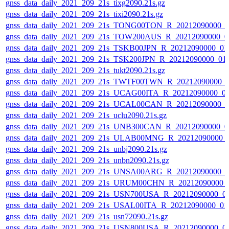
gnss_data_daily_2021_209_21s_tixg2090.21s.gz
gnss_data_daily_2021_209_21s_tixi2090.21s.gz
gnss_data_daily_2021_209_21s_TONG00TON_R_20212090000_0
gnss_data_daily_2021_209_21s_TOW200AUS_R_20212090000_0
gnss_data_daily_2021_209_21s_TSKB00JPN_R_20212090000_01
gnss_data_daily_2021_209_21s_TSK200JPN_R_20212090000_01
gnss_data_daily_2021_209_21s_tukt2090.21s.gz
gnss_data_daily_2021_209_21s_TWTF00TWN_R_20212090000_
gnss_data_daily_2021_209_21s_UCAG00ITA_R_20212090000_0
gnss_data_daily_2021_209_21s_UCAL00CAN_R_20212090000_0
gnss_data_daily_2021_209_21s_uclu2090.21s.gz
gnss_data_daily_2021_209_21s_UNB300CAN_R_20212090000_0
gnss_data_daily_2021_209_21s_ULAB00MNG_R_20212090000_
gnss_data_daily_2021_209_21s_unbj2090.21s.gz
gnss_data_daily_2021_209_21s_unbn2090.21s.gz
gnss_data_daily_2021_209_21s_UNSA00ARG_R_20212090000_0
gnss_data_daily_2021_209_21s_URUM00CHN_R_20212090000_
gnss_data_daily_2021_209_21s_USN700USA_R_20212090000_0
gnss_data_daily_2021_209_21s_USAL00ITA_R_20212090000_01
gnss_data_daily_2021_209_21s_usn72090.21s.gz
gnss_data_daily_2021_209_21s_USN800USA_R_20212090000_0