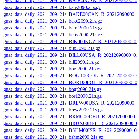
gnss_data_daily_2021_209_21s_BAIE00CAN_R_20212090000_0
gnss_data_daily_2021_209_21s_baie2090.21s.gz
gnss_data_daily_2021_209_21s_BAKE00CAN_R_20212090000_0
gnss_data_daily_2021_209_21s_bake2090.21s.gz
gnss_data_daily_2021_209_21s_bamf2090.21s.gz
gnss_data_daily_2021_209_21s_bcov2090.21s.gz
gnss_data_daily_2021_209_21s_BIK000KGZ_R_20212090000_0
gnss_data_daily_2021_209_21s_bilb2090.21s.gz
gnss_data_daily_2021_209_21s_BILL00USA_R_20212090000_01
gnss_data_daily_2021_209_21s_bill2090.21s.gz
gnss_data_daily_2021_209_21s_bogi2090.21s.gz
gnss_data_daily_2021_209_21s_BOGT00COL_R_20212090000_0
gnss_data_daily_2021_209_21s_BOR100POL_R_20212090000_0
gnss_data_daily_2021_209_21s_bogt2090.21s.gz
gnss_data_daily_2021_209_21s_bor12090.21s.gz
gnss_data_daily_2021_209_21s_BREW00USA_R_20212090000_0
gnss_data_daily_2021_209_21s_brew2090.21s.gz
gnss_data_daily_2021_209_21s_BRMG00DEU_R_20212090000_
gnss_data_daily_2021_209_21s_BRUX00BEL_R_20212090000_0
gnss_data_daily_2021_209_21s_BSHM00ISR_R_20212090000_0
gnss_data_daily_2021_209_21s_bshm2090.21s.gz