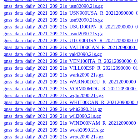
gnss_data_daily_2021_209_21s_usn82090.21s.gz
gnss_data_daily_2021_209_21s_USN900USA_R_20212090000_0
gnss_data_daily_2021_209_21s_usn92090.21s.gz
gnss_data_daily_2021_209_21s_USUD00JPN_R_20212090000_0
gnss_data_daily_2021_209_21s_usud2090.21s.gz
gnss_data_daily_2021_209_21s_UTQI00USA_R_20212090000_0
gnss_data_daily_2021_209_21s_VALD00CAN_R_20212090000_0
gnss_data_daily_2021_209_21s_vald2090.21s.gz
gnss_data_daily_2021_209_21s_VEN100ITA_R_20212090000_01
gnss_data_daily_2021_209_21s_VILL00ESP_R_20212090000_01
gnss_data_daily_2021_209_21s_wark2090.21s.gz
gnss_data_daily_2021_209_21s_WARN00DEU_R_20212090000_
gnss_data_daily_2021_209_21s_VOIM00MDG_R_20212090000_
gnss_data_daily_2021_209_21s_wgtn2090.21s.gz
gnss_data_daily_2021_209_21s_WHIT00CAN_R_20212090000_0
gnss_data_daily_2021_209_21s_whit2090.21s.gz
gnss_data_daily_2021_209_21s_will2090.21s.gz
gnss_data_daily_2021_209_21s_WIND00NAM_R_20212090000_
gnss_data_daily_2021_209_21s_wosb2090.21s.gz
gnss_data_daily_2021_209_21s_wroc2090.21s.gz