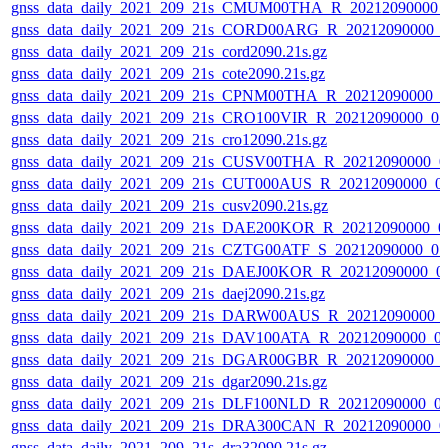
gnss_data_daily_2021_209_21s_CMUM00THA_R_20212090000_
gnss_data_daily_2021_209_21s_CORD00ARG_R_20212090000_
gnss_data_daily_2021_209_21s_cord2090.21s.gz
gnss_data_daily_2021_209_21s_cote2090.21s.gz
gnss_data_daily_2021_209_21s_CPNM00THA_R_20212090000_0
gnss_data_daily_2021_209_21s_CRO100VIR_R_20212090000_0
gnss_data_daily_2021_209_21s_cro12090.21s.gz
gnss_data_daily_2021_209_21s_CUSV00THA_R_20212090000_0
gnss_data_daily_2021_209_21s_CUT000AUS_R_20212090000_0
gnss_data_daily_2021_209_21s_cusv2090.21s.gz
gnss_data_daily_2021_209_21s_DAE200KOR_R_20212090000_0
gnss_data_daily_2021_209_21s_CZTG00ATF_S_20212090000_0
gnss_data_daily_2021_209_21s_DAEJ00KOR_R_20212090000_0
gnss_data_daily_2021_209_21s_daej2090.21s.gz
gnss_data_daily_2021_209_21s_DARW00AUS_R_20212090000_
gnss_data_daily_2021_209_21s_DAV100ATA_R_20212090000_0
gnss_data_daily_2021_209_21s_DGAR00GBR_R_20212090000_
gnss_data_daily_2021_209_21s_dgar2090.21s.gz
gnss_data_daily_2021_209_21s_DLF100NLD_R_20212090000_0
gnss_data_daily_2021_209_21s_DRA300CAN_R_20212090000_0
gnss_data_daily_2021_209_21s_dra32090.21s.gz