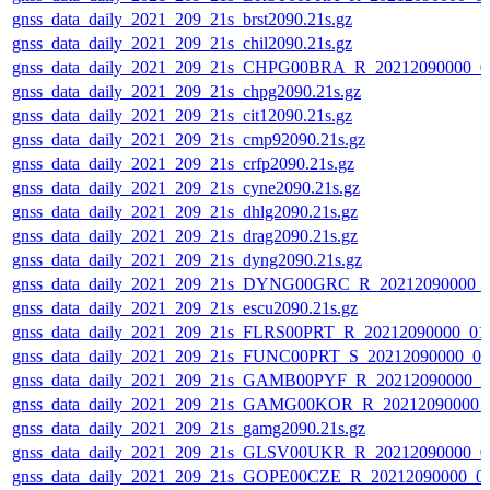
gnss_data_daily_2021_209_21s_brst2090.21s.gz
gnss_data_daily_2021_209_21s_chil2090.21s.gz
gnss_data_daily_2021_209_21s_CHPG00BRA_R_20212090000_0
gnss_data_daily_2021_209_21s_chpg2090.21s.gz
gnss_data_daily_2021_209_21s_cit12090.21s.gz
gnss_data_daily_2021_209_21s_cmp92090.21s.gz
gnss_data_daily_2021_209_21s_crfp2090.21s.gz
gnss_data_daily_2021_209_21s_cyne2090.21s.gz
gnss_data_daily_2021_209_21s_dhlg2090.21s.gz
gnss_data_daily_2021_209_21s_drag2090.21s.gz
gnss_data_daily_2021_209_21s_dyng2090.21s.gz
gnss_data_daily_2021_209_21s_DYNG00GRC_R_20212090000_
gnss_data_daily_2021_209_21s_escu2090.21s.gz
gnss_data_daily_2021_209_21s_FLRS00PRT_R_20212090000_01
gnss_data_daily_2021_209_21s_FUNC00PRT_S_20212090000_0
gnss_data_daily_2021_209_21s_GAMB00PYF_R_20212090000_0
gnss_data_daily_2021_209_21s_GAMG00KOR_R_20212090000_
gnss_data_daily_2021_209_21s_gamg2090.21s.gz
gnss_data_daily_2021_209_21s_GLSV00UKR_R_20212090000_0
gnss_data_daily_2021_209_21s_GOPE00CZE_R_20212090000_0