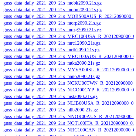
gnss_data_daily_2021_209_21s_mobk2090.21s.gz
gnss_data_daily_2021_209_21s_mobn2090.21s.gz
gnss_data_daily_2021_209_21s_MOBS00AUS_R_20212090000_0
gnss_data_daily_2021_209_21s_morp2090.21s.gz
gnss_data_daily_2021_209_21s_mqzg2090.21s.gz
gnss_data_daily_2021_209_21s_MRC100USA_R_20212090000_0
gnss_data_daily_2021_209_21s_mrc12090.21s.gz
gnss_data_daily_2021_209_21s_mrib2090.21s.gz
gnss_data_daily_2021_209_21s_MRO100AUS_R_20212090000_0
gnss_data_daily_2021_209_21s_mtka2090.21s.gz
gnss_data_daily_2021_209_21s_MYVA00ISL_R_20212090000_0
gnss_data_daily_2021_209_21s_nano2090.21s.gz
gnss_data_daily_2021_209_21s_NCKU00TWN_R_20212090000_
gnss_data_daily_2021_209_21s_NICO00CYP_R_20212090000_0
gnss_data_daily_2021_209_21s_nist2090.21s.gz
gnss_data_daily_2021_209_21s_NLIB00USA_R_20212090000_0
gnss_data_daily_2021_209_21s_nlib2090.21s.gz
gnss_data_daily_2021_209_21s_NNOR00AUS_R_20212090000_0
gnss_data_daily_2021_209_21s_NOT100ITA_R_20212090000_01
gnss_data_daily_2021_209_21s_NRC100CAN_R_20212090000_0