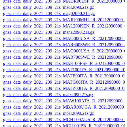
gnss_data_daily_2021_209_21s_MADR00ESP_R_20212090000_0
gnss_data_daily_2021_209_21s_madr2090.21s.gz
gnss_data_daily_2021_209_21s_mag02090.21s.gz
gnss_data_daily_2021_209_21s_MAJU00MHL_R_20212090000_0
gnss_data_daily_2021_209_21s_MAL200KEN_R_20212090000_0
gnss_data_daily_2021_209_21s_mana2090.21s.gz
gnss_data_daily_2021_209_21s_MAO000USA_R_20212090000_0
gnss_data_daily_2021_209_21s_MAR600SWE_R_20212090000_0
gnss_data_daily_2021_209_21s_MAO000USA_S_20212090000_0
gnss_data_daily_2021_209_21s_MAR700SWE_R_20212090000_0
gnss_data_daily_2021_209_21s_MAS100ESP_R_20212090000_0
gnss_data_daily_2021_209_21s_MAT100ITA_R_20212090000_01
gnss_data_daily_2021_209_21s_MATE00ITA_R_20212090000_0
gnss_data_daily_2021_209_21s_MATG00ITA_R_20212090000_0
gnss_data_daily_2021_209_21s_MATZ00ITA_R_20212090000_0
gnss_data_daily_2021_209_21s_matz2090.21s.gz
gnss_data_daily_2021_209_21s_MAW100ATA_R_20212090000_0
gnss_data_daily_2021_209_21s_MBAR00UGA_R_20212090000_
gnss_data_daily_2021_209_21s_mbar2090.21s.gz
gnss_data_daily_2021_209_21s_MCHL00AUS_R_20212090000_0
gnss_data_daily_2021_209_21s_MCIL00JPN_R_20212090000_01