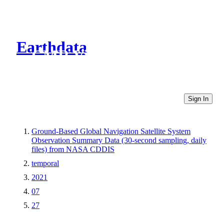
Earthdata
CMR Virtual Directories
Sign In
Ground-Based Global Navigation Satellite System
Observation Summary Data (30-second sampling, daily
files) from NASA CDDIS
temporal
2021
07
27