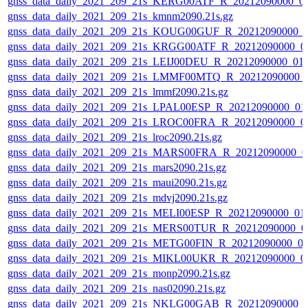
gnss_data_daily_2021_209_21s_KERG00ATF_R_20212090000_0
gnss_data_daily_2021_209_21s_kmnm2090.21s.gz
gnss_data_daily_2021_209_21s_KOUG00GUF_R_20212090000_
gnss_data_daily_2021_209_21s_KRGG00ATF_R_20212090000_0
gnss_data_daily_2021_209_21s_LEIJ00DEU_R_20212090000_01
gnss_data_daily_2021_209_21s_LMMF00MTQ_R_20212090000_
gnss_data_daily_2021_209_21s_lmmf2090.21s.gz
gnss_data_daily_2021_209_21s_LPAL00ESP_R_20212090000_01
gnss_data_daily_2021_209_21s_LROC00FRA_R_20212090000_0
gnss_data_daily_2021_209_21s_lroc2090.21s.gz
gnss_data_daily_2021_209_21s_MARS00FRA_R_20212090000_0
gnss_data_daily_2021_209_21s_mars2090.21s.gz
gnss_data_daily_2021_209_21s_maui2090.21s.gz
gnss_data_daily_2021_209_21s_mdvj2090.21s.gz
gnss_data_daily_2021_209_21s_MELI00ESP_R_20212090000_01
gnss_data_daily_2021_209_21s_MERS00TUR_R_20212090000_0
gnss_data_daily_2021_209_21s_METG00FIN_R_20212090000_0
gnss_data_daily_2021_209_21s_MIKL00UKR_R_20212090000_0
gnss_data_daily_2021_209_21s_monp2090.21s.gz
gnss_data_daily_2021_209_21s_nas02090.21s.gz
gnss_data_daily_2021_209_21s_NKLG00GAB_R_20212090000_