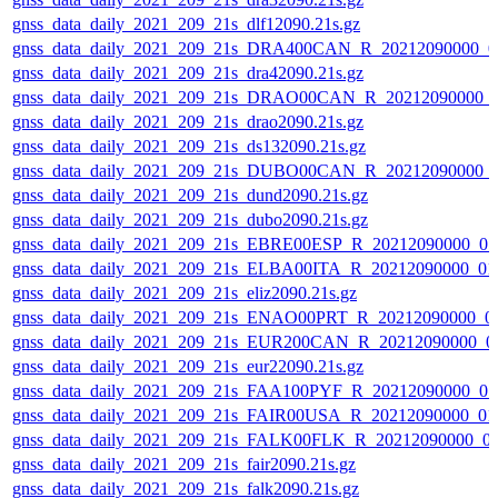
gnss_data_daily_2021_209_21s_dlf12090.21s.gz
gnss_data_daily_2021_209_21s_DRA400CAN_R_20212090000_0
gnss_data_daily_2021_209_21s_dra42090.21s.gz
gnss_data_daily_2021_209_21s_DRAO00CAN_R_20212090000_
gnss_data_daily_2021_209_21s_drao2090.21s.gz
gnss_data_daily_2021_209_21s_ds132090.21s.gz
gnss_data_daily_2021_209_21s_DUBO00CAN_R_20212090000_
gnss_data_daily_2021_209_21s_dund2090.21s.gz
gnss_data_daily_2021_209_21s_dubo2090.21s.gz
gnss_data_daily_2021_209_21s_EBRE00ESP_R_20212090000_0
gnss_data_daily_2021_209_21s_ELBA00ITA_R_20212090000_01
gnss_data_daily_2021_209_21s_eliz2090.21s.gz
gnss_data_daily_2021_209_21s_ENAO00PRT_R_20212090000_0
gnss_data_daily_2021_209_21s_EUR200CAN_R_20212090000_0
gnss_data_daily_2021_209_21s_eur22090.21s.gz
gnss_data_daily_2021_209_21s_FAA100PYF_R_20212090000_0
gnss_data_daily_2021_209_21s_FAIR00USA_R_20212090000_01
gnss_data_daily_2021_209_21s_FALK00FLK_R_20212090000_0
gnss_data_daily_2021_209_21s_fair2090.21s.gz
gnss_data_daily_2021_209_21s_falk2090.21s.gz