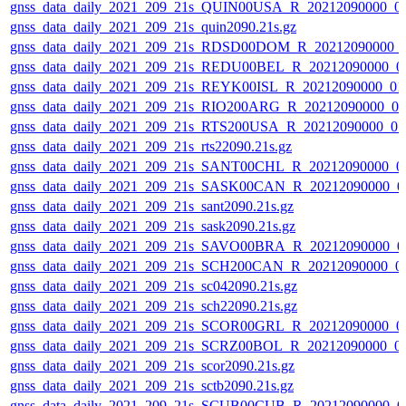
gnss_data_daily_2021_209_21s_QUIN00USA_R_20212090000_0
gnss_data_daily_2021_209_21s_quin2090.21s.gz
gnss_data_daily_2021_209_21s_RDSD00DOM_R_20212090000_
gnss_data_daily_2021_209_21s_REDU00BEL_R_20212090000_0
gnss_data_daily_2021_209_21s_REYK00ISL_R_20212090000_01
gnss_data_daily_2021_209_21s_RIO200ARG_R_20212090000_0
gnss_data_daily_2021_209_21s_RTS200USA_R_20212090000_0
gnss_data_daily_2021_209_21s_rts22090.21s.gz
gnss_data_daily_2021_209_21s_SANT00CHL_R_20212090000_0
gnss_data_daily_2021_209_21s_SASK00CAN_R_20212090000_0
gnss_data_daily_2021_209_21s_sant2090.21s.gz
gnss_data_daily_2021_209_21s_sask2090.21s.gz
gnss_data_daily_2021_209_21s_SAVO00BRA_R_20212090000_0
gnss_data_daily_2021_209_21s_SCH200CAN_R_20212090000_0
gnss_data_daily_2021_209_21s_sc042090.21s.gz
gnss_data_daily_2021_209_21s_sch22090.21s.gz
gnss_data_daily_2021_209_21s_SCOR00GRL_R_20212090000_0
gnss_data_daily_2021_209_21s_SCRZ00BOL_R_20212090000_0
gnss_data_daily_2021_209_21s_scor2090.21s.gz
gnss_data_daily_2021_209_21s_sctb2090.21s.gz
gnss_data_daily_2021_209_21s_SCUB00CUB_R_20212090000_0