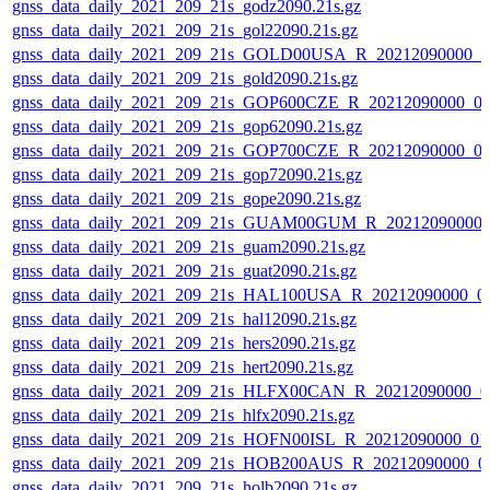
gnss_data_daily_2021_209_21s_godz2090.21s.gz
gnss_data_daily_2021_209_21s_gol22090.21s.gz
gnss_data_daily_2021_209_21s_GOLD00USA_R_20212090000_0
gnss_data_daily_2021_209_21s_gold2090.21s.gz
gnss_data_daily_2021_209_21s_GOP600CZE_R_20212090000_0
gnss_data_daily_2021_209_21s_gop62090.21s.gz
gnss_data_daily_2021_209_21s_GOP700CZE_R_20212090000_0
gnss_data_daily_2021_209_21s_gop72090.21s.gz
gnss_data_daily_2021_209_21s_gope2090.21s.gz
gnss_data_daily_2021_209_21s_GUAM00GUM_R_20212090000_
gnss_data_daily_2021_209_21s_guam2090.21s.gz
gnss_data_daily_2021_209_21s_guat2090.21s.gz
gnss_data_daily_2021_209_21s_HAL100USA_R_20212090000_0
gnss_data_daily_2021_209_21s_hal12090.21s.gz
gnss_data_daily_2021_209_21s_hers2090.21s.gz
gnss_data_daily_2021_209_21s_hert2090.21s.gz
gnss_data_daily_2021_209_21s_HLFX00CAN_R_20212090000_0
gnss_data_daily_2021_209_21s_hlfx2090.21s.gz
gnss_data_daily_2021_209_21s_HOFN00ISL_R_20212090000_01
gnss_data_daily_2021_209_21s_HOB200AUS_R_20212090000_0
gnss_data_daily_2021_209_21s_holb2090.21s.gz