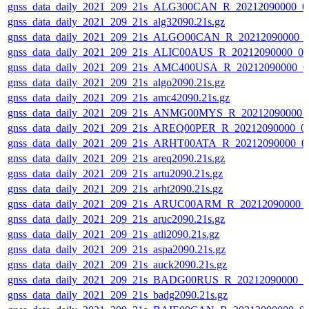
gnss_data_daily_2021_209_21s_ALG300CAN_R_20212090000_0
gnss_data_daily_2021_209_21s_alg32090.21s.gz
gnss_data_daily_2021_209_21s_ALGO00CAN_R_20212090000_
gnss_data_daily_2021_209_21s_ALIC00AUS_R_20212090000_0
gnss_data_daily_2021_209_21s_AMC400USA_R_20212090000_0
gnss_data_daily_2021_209_21s_algo2090.21s.gz
gnss_data_daily_2021_209_21s_amc42090.21s.gz
gnss_data_daily_2021_209_21s_ANMG00MYS_R_20212090000_
gnss_data_daily_2021_209_21s_AREQ00PER_R_20212090000_0
gnss_data_daily_2021_209_21s_ARHT00ATA_R_20212090000_0
gnss_data_daily_2021_209_21s_areq2090.21s.gz
gnss_data_daily_2021_209_21s_artu2090.21s.gz
gnss_data_daily_2021_209_21s_arht2090.21s.gz
gnss_data_daily_2021_209_21s_ARUC00ARM_R_20212090000_
gnss_data_daily_2021_209_21s_aruc2090.21s.gz
gnss_data_daily_2021_209_21s_atli2090.21s.gz
gnss_data_daily_2021_209_21s_aspa2090.21s.gz
gnss_data_daily_2021_209_21s_auck2090.21s.gz
gnss_data_daily_2021_209_21s_BADG00RUS_R_20212090000_0
gnss_data_daily_2021_209_21s_badg2090.21s.gz