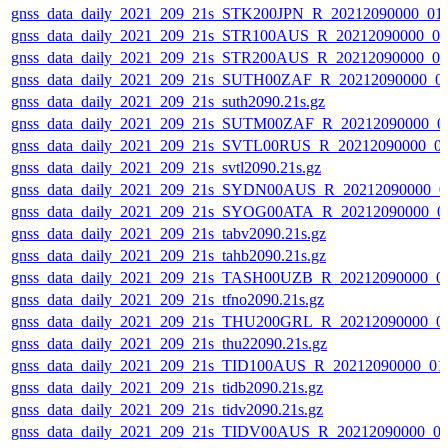
gnss_data_daily_2021_209_21s_STK200JPN_R_20212090000_01
gnss_data_daily_2021_209_21s_STR100AUS_R_20212090000_0
gnss_data_daily_2021_209_21s_STR200AUS_R_20212090000_0
gnss_data_daily_2021_209_21s_SUTH00ZAF_R_20212090000_0
gnss_data_daily_2021_209_21s_suth2090.21s.gz
gnss_data_daily_2021_209_21s_SUTM00ZAF_R_20212090000_0
gnss_data_daily_2021_209_21s_SVTL00RUS_R_20212090000_0
gnss_data_daily_2021_209_21s_svtl2090.21s.gz
gnss_data_daily_2021_209_21s_SYDN00AUS_R_20212090000_0
gnss_data_daily_2021_209_21s_SYOG00ATA_R_20212090000_0
gnss_data_daily_2021_209_21s_tabv2090.21s.gz
gnss_data_daily_2021_209_21s_tahb2090.21s.gz
gnss_data_daily_2021_209_21s_TASH00UZB_R_20212090000_0
gnss_data_daily_2021_209_21s_tfno2090.21s.gz
gnss_data_daily_2021_209_21s_THU200GRL_R_20212090000_0
gnss_data_daily_2021_209_21s_thu22090.21s.gz
gnss_data_daily_2021_209_21s_TID100AUS_R_20212090000_01
gnss_data_daily_2021_209_21s_tidb2090.21s.gz
gnss_data_daily_2021_209_21s_tidv2090.21s.gz
gnss_data_daily_2021_209_21s_TIDV00AUS_R_20212090000_0