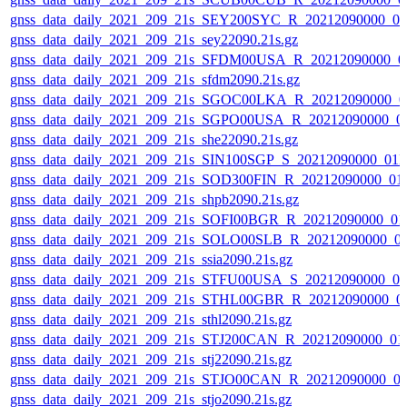
gnss_data_daily_2021_209_21s_SEY200SYC_R_20212090000_0
gnss_data_daily_2021_209_21s_sey22090.21s.gz
gnss_data_daily_2021_209_21s_SFDM00USA_R_20212090000_0
gnss_data_daily_2021_209_21s_sfdm2090.21s.gz
gnss_data_daily_2021_209_21s_SGOC00LKA_R_20212090000_0
gnss_data_daily_2021_209_21s_SGPO00USA_R_20212090000_0
gnss_data_daily_2021_209_21s_she22090.21s.gz
gnss_data_daily_2021_209_21s_SIN100SGP_S_20212090000_01
gnss_data_daily_2021_209_21s_SOD300FIN_R_20212090000_01
gnss_data_daily_2021_209_21s_shpb2090.21s.gz
gnss_data_daily_2021_209_21s_SOFI00BGR_R_20212090000_01
gnss_data_daily_2021_209_21s_SOLO00SLB_R_20212090000_0
gnss_data_daily_2021_209_21s_ssia2090.21s.gz
gnss_data_daily_2021_209_21s_STFU00USA_S_20212090000_0
gnss_data_daily_2021_209_21s_STHL00GBR_R_20212090000_0
gnss_data_daily_2021_209_21s_sthl2090.21s.gz
gnss_data_daily_2021_209_21s_STJ200CAN_R_20212090000_01
gnss_data_daily_2021_209_21s_stj22090.21s.gz
gnss_data_daily_2021_209_21s_STJO00CAN_R_20212090000_0
gnss_data_daily_2021_209_21s_stjo2090.21s.gz