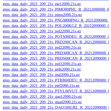
gnss_data_daily_2021_209_21s_pie12090.21s.gz
gnss_data_daily_2021_209_21s_PIMO00PHL_R_20212090000_0
gnss_data_daily_2021_209_21s_pimo2090.21s.gz
gnss_data_daily_2021_209_21s_PNGM00PNG_R_20212090000_0
gnss_data_daily_2021_209_21s_POL200KGZ_R_20212090000_0
gnss_data_daily_2021_209_21s_pol22090.21s.gz
gnss_data_daily_2021_209_21s_POTS00DEU_R_20212090000_0
gnss_data_daily_2021_209_21s_PRD200CAN_R_20212090000_0
gnss_data_daily_2021_209_21s_prd22090.21s.gz
gnss_data_daily_2021_209_21s_PRD300CAN_R_20212090000_0
gnss_data_daily_2021_209_21s_PRDS00CAN_R_20212090000_0
gnss_data_daily_2021_209_21s_prd32090.21s.gz
gnss_data_daily_2021_209_21s_prds2090.21s.gz
gnss_data_daily_2021_209_21s_ptal2090.21s.gz
gnss_data_daily_2021_209_21s_PTBB00DEU_R_20212090000_0
gnss_data_daily_2021_209_21s_ptrf2090.21s.gz
gnss_data_daily_2021_209_21s_PTVL00VUT_R_20212090000_0
gnss_data_daily_2021_209_21s_qaq12090.21s.gz
gnss_data_daily_2021_209_21s_quad2090.21s.gz
gnss_data_daily_2021_209_21s_QAQ100GRL_R_20212090000_0