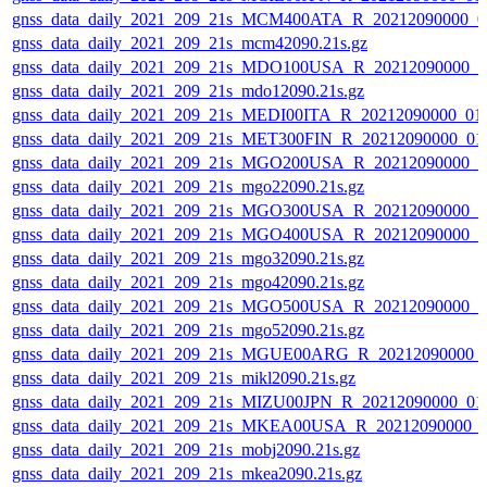
gnss_data_daily_2021_209_21s_MCM400ATA_R_20212090000_0
gnss_data_daily_2021_209_21s_mcm42090.21s.gz
gnss_data_daily_2021_209_21s_MDO100USA_R_20212090000_0
gnss_data_daily_2021_209_21s_mdo12090.21s.gz
gnss_data_daily_2021_209_21s_MEDI00ITA_R_20212090000_01
gnss_data_daily_2021_209_21s_MET300FIN_R_20212090000_01
gnss_data_daily_2021_209_21s_MGO200USA_R_20212090000_0
gnss_data_daily_2021_209_21s_mgo22090.21s.gz
gnss_data_daily_2021_209_21s_MGO300USA_R_20212090000_0
gnss_data_daily_2021_209_21s_MGO400USA_R_20212090000_0
gnss_data_daily_2021_209_21s_mgo32090.21s.gz
gnss_data_daily_2021_209_21s_mgo42090.21s.gz
gnss_data_daily_2021_209_21s_MGO500USA_R_20212090000_0
gnss_data_daily_2021_209_21s_mgo52090.21s.gz
gnss_data_daily_2021_209_21s_MGUE00ARG_R_20212090000_
gnss_data_daily_2021_209_21s_mikl2090.21s.gz
gnss_data_daily_2021_209_21s_MIZU00JPN_R_20212090000_01
gnss_data_daily_2021_209_21s_MKEA00USA_R_20212090000_
gnss_data_daily_2021_209_21s_mobj2090.21s.gz
gnss_data_daily_2021_209_21s_mkea2090.21s.gz