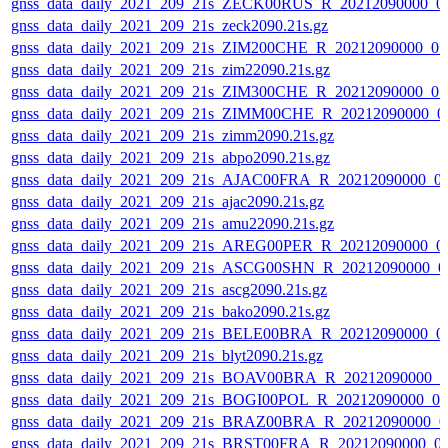
gnss_data_daily_2021_209_21s_ZECK00RUS_R_20212090000_0
gnss_data_daily_2021_209_21s_zeck2090.21s.gz
gnss_data_daily_2021_209_21s_ZIM200CHE_R_20212090000_0
gnss_data_daily_2021_209_21s_zim22090.21s.gz
gnss_data_daily_2021_209_21s_ZIM300CHE_R_20212090000_0
gnss_data_daily_2021_209_21s_ZIMM00CHE_R_20212090000_0
gnss_data_daily_2021_209_21s_zimm2090.21s.gz
gnss_data_daily_2021_209_21s_abpo2090.21s.gz
gnss_data_daily_2021_209_21s_AJAC00FRA_R_20212090000_0
gnss_data_daily_2021_209_21s_ajac2090.21s.gz
gnss_data_daily_2021_209_21s_amu22090.21s.gz
gnss_data_daily_2021_209_21s_AREG00PER_R_20212090000_0
gnss_data_daily_2021_209_21s_ASCG00SHN_R_20212090000_0
gnss_data_daily_2021_209_21s_ascg2090.21s.gz
gnss_data_daily_2021_209_21s_bako2090.21s.gz
gnss_data_daily_2021_209_21s_BELE00BRA_R_20212090000_0
gnss_data_daily_2021_209_21s_blyt2090.21s.gz
gnss_data_daily_2021_209_21s_BOAV00BRA_R_20212090000_0
gnss_data_daily_2021_209_21s_BOGI00POL_R_20212090000_0
gnss_data_daily_2021_209_21s_BRAZ00BRA_R_20212090000_0
gnss_data_daily_2021_209_21s_BRST00FRA_R_20212090000_0