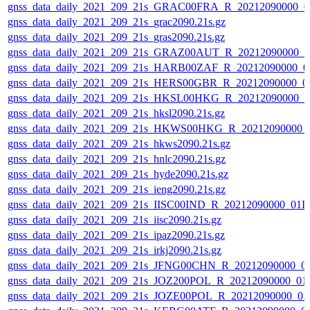
gnss_data_daily_2021_209_21s_GRAC00FRA_R_20212090000_0
gnss_data_daily_2021_209_21s_grac2090.21s.gz
gnss_data_daily_2021_209_21s_gras2090.21s.gz
gnss_data_daily_2021_209_21s_GRAZ00AUT_R_20212090000_0
gnss_data_daily_2021_209_21s_HARB00ZAF_R_20212090000_0
gnss_data_daily_2021_209_21s_HERS00GBR_R_20212090000_0
gnss_data_daily_2021_209_21s_HKSL00HKG_R_20212090000_0
gnss_data_daily_2021_209_21s_hksl2090.21s.gz
gnss_data_daily_2021_209_21s_HKWS00HKG_R_20212090000_
gnss_data_daily_2021_209_21s_hkws2090.21s.gz
gnss_data_daily_2021_209_21s_hnlc2090.21s.gz
gnss_data_daily_2021_209_21s_hyde2090.21s.gz
gnss_data_daily_2021_209_21s_ieng2090.21s.gz
gnss_data_daily_2021_209_21s_IISC00IND_R_20212090000_01D
gnss_data_daily_2021_209_21s_iisc2090.21s.gz
gnss_data_daily_2021_209_21s_ipaz2090.21s.gz
gnss_data_daily_2021_209_21s_irkj2090.21s.gz
gnss_data_daily_2021_209_21s_JFNG00CHN_R_20212090000_0
gnss_data_daily_2021_209_21s_JOZ200POL_R_20212090000_01
gnss_data_daily_2021_209_21s_JOZE00POL_R_20212090000_01