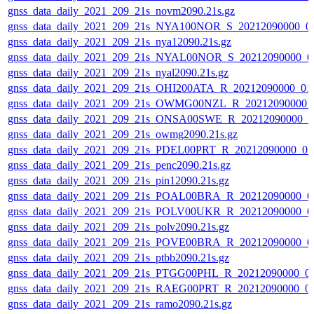
gnss_data_daily_2021_209_21s_novm2090.21s.gz
gnss_data_daily_2021_209_21s_NYA100NOR_S_20212090000_0
gnss_data_daily_2021_209_21s_nya12090.21s.gz
gnss_data_daily_2021_209_21s_NYAL00NOR_S_20212090000_0
gnss_data_daily_2021_209_21s_nyal2090.21s.gz
gnss_data_daily_2021_209_21s_OHI200ATA_R_20212090000_01
gnss_data_daily_2021_209_21s_OWMG00NZL_R_20212090000_
gnss_data_daily_2021_209_21s_ONSA00SWE_R_20212090000_0
gnss_data_daily_2021_209_21s_owmg2090.21s.gz
gnss_data_daily_2021_209_21s_PDEL00PRT_R_20212090000_0
gnss_data_daily_2021_209_21s_penc2090.21s.gz
gnss_data_daily_2021_209_21s_pin12090.21s.gz
gnss_data_daily_2021_209_21s_POAL00BRA_R_20212090000_0
gnss_data_daily_2021_209_21s_POLV00UKR_R_20212090000_0
gnss_data_daily_2021_209_21s_polv2090.21s.gz
gnss_data_daily_2021_209_21s_POVE00BRA_R_20212090000_0
gnss_data_daily_2021_209_21s_ptbb2090.21s.gz
gnss_data_daily_2021_209_21s_PTGG00PHL_R_20212090000_0
gnss_data_daily_2021_209_21s_RAEG00PRT_R_20212090000_0
gnss_data_daily_2021_209_21s_ramo2090.21s.gz