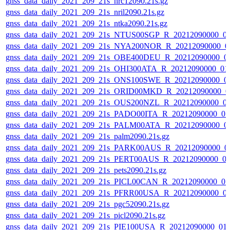
gnss_data_daily_2021_209_21s_nrc12090.21s.gz
gnss_data_daily_2021_209_21s_nril2090.21s.gz
gnss_data_daily_2021_209_21s_ntka2090.21s.gz
gnss_data_daily_2021_209_21s_NTUS00SGP_R_20212090000_0
gnss_data_daily_2021_209_21s_NYA200NOR_R_20212090000_0
gnss_data_daily_2021_209_21s_OBE400DEU_R_20212090000_0
gnss_data_daily_2021_209_21s_OHI300ATA_R_20212090000_01
gnss_data_daily_2021_209_21s_ONS100SWE_R_20212090000_0
gnss_data_daily_2021_209_21s_ORID00MKD_R_20212090000_0
gnss_data_daily_2021_209_21s_OUS200NZL_R_20212090000_0
gnss_data_daily_2021_209_21s_PADO00ITA_R_20212090000_0
gnss_data_daily_2021_209_21s_PALM00ATA_R_20212090000_0
gnss_data_daily_2021_209_21s_palm2090.21s.gz
gnss_data_daily_2021_209_21s_PARK00AUS_R_20212090000_0
gnss_data_daily_2021_209_21s_PERT00AUS_R_20212090000_0
gnss_data_daily_2021_209_21s_pets2090.21s.gz
gnss_data_daily_2021_209_21s_PICL00CAN_R_20212090000_0
gnss_data_daily_2021_209_21s_PFRR00USA_R_20212090000_0
gnss_data_daily_2021_209_21s_pgc52090.21s.gz
gnss_data_daily_2021_209_21s_picl2090.21s.gz
gnss_data_daily_2021_209_21s_PIE100USA_R_20212090000_01