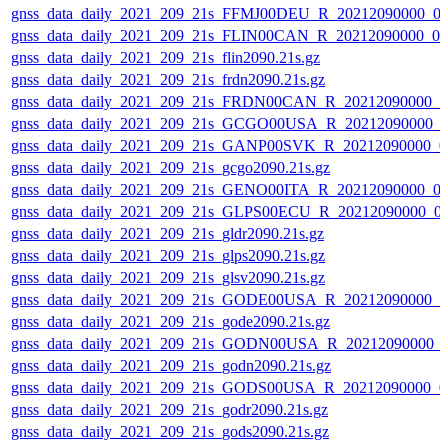
gnss_data_daily_2021_209_21s_FFMJ00DEU_R_20212090000_0
gnss_data_daily_2021_209_21s_FLIN00CAN_R_20212090000_0
gnss_data_daily_2021_209_21s_flin2090.21s.gz
gnss_data_daily_2021_209_21s_frdn2090.21s.gz
gnss_data_daily_2021_209_21s_FRDN00CAN_R_20212090000_0
gnss_data_daily_2021_209_21s_GCGO00USA_R_20212090000_0
gnss_data_daily_2021_209_21s_GANP00SVK_R_20212090000_0
gnss_data_daily_2021_209_21s_gcgo2090.21s.gz
gnss_data_daily_2021_209_21s_GENO00ITA_R_20212090000_0
gnss_data_daily_2021_209_21s_GLPS00ECU_R_20212090000_0
gnss_data_daily_2021_209_21s_gldr2090.21s.gz
gnss_data_daily_2021_209_21s_glps2090.21s.gz
gnss_data_daily_2021_209_21s_glsv2090.21s.gz
gnss_data_daily_2021_209_21s_GODE00USA_R_20212090000_0
gnss_data_daily_2021_209_21s_gode2090.21s.gz
gnss_data_daily_2021_209_21s_GODN00USA_R_20212090000_
gnss_data_daily_2021_209_21s_godn2090.21s.gz
gnss_data_daily_2021_209_21s_GODS00USA_R_20212090000_0
gnss_data_daily_2021_209_21s_godr2090.21s.gz
gnss_data_daily_2021_209_21s_gods2090.21s.gz