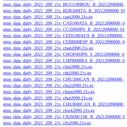
gnss_data_daily_2021_209_21s_BUCU00ROU_R_20212090000_
gnss_data_daily_2021_209_21s_BZR200ITA_R_20212090000_01
gnss_data_daily_2021_209_21s_cags2090.21s.gz
gnss_data_daily_2021_209_21s_CAS100ATA_R_20212090000_0
gnss_data_daily_2021_209_21s_CCJ200JPN_R_20212090000_01
gnss_data_daily_2021_209_21s_CEDU00AUS_R_20212090000_0
gnss_data_daily_2021_209_21s_CEBR00ESP_R_20212090000_0
gnss_data_daily_2021_209_21s_chan2090.21s.gz
gnss_data_daily_2021_209_21s_CHOF00JPN_S_20212090000_01
gnss_data_daily_2021_209_21s_CHPI00BRA_R_20212090000_0
gnss_data_daily_2021_209_21s_chpi2090.21s.gz
gnss_data_daily_2021_209_21s_chti2090.21s.gz
gnss_data_daily_2021_209_21s_CHU200CAN_R_20212090000_0
gnss_data_daily_2021_209_21s_chu22090.21s.gz
gnss_data_daily_2021_209_21s_chum2090.21s.gz
gnss_data_daily_2021_209_21s_chur2090.21s.gz
gnss_data_daily_2021_209_21s_CHUR00CAN_R_20212090000_
gnss_data_daily_2021_209_21s_chwk2090.21s.gz
gnss_data_daily_2021_209_21s_CKIS00COK_R_20212090000_0
gnss_data_daily_2021_209_21s_clrs2090.21s.gz