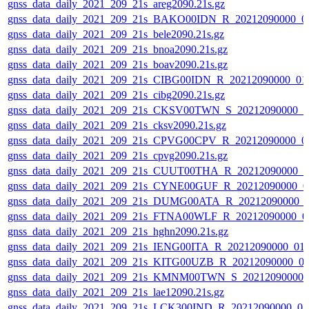
gnss_data_daily_2021_209_21s_areg2090.21s.gz
gnss_data_daily_2021_209_21s_BAKO00IDN_R_20212090000_0
gnss_data_daily_2021_209_21s_bele2090.21s.gz
gnss_data_daily_2021_209_21s_bnoa2090.21s.gz
gnss_data_daily_2021_209_21s_boav2090.21s.gz
gnss_data_daily_2021_209_21s_CIBG00IDN_R_20212090000_01
gnss_data_daily_2021_209_21s_cibg2090.21s.gz
gnss_data_daily_2021_209_21s_CKSV00TWN_S_20212090000_0
gnss_data_daily_2021_209_21s_cksv2090.21s.gz
gnss_data_daily_2021_209_21s_CPVG00CPV_R_20212090000_0
gnss_data_daily_2021_209_21s_cpvg2090.21s.gz
gnss_data_daily_2021_209_21s_CUUT00THA_R_20212090000_0
gnss_data_daily_2021_209_21s_CYNE00GUF_R_20212090000_0
gnss_data_daily_2021_209_21s_DUMG00ATA_R_20212090000_
gnss_data_daily_2021_209_21s_FTNA00WLF_R_20212090000_0
gnss_data_daily_2021_209_21s_hghn2090.21s.gz
gnss_data_daily_2021_209_21s_IENG00ITA_R_20212090000_01
gnss_data_daily_2021_209_21s_KITG00UZB_R_20212090000_0
gnss_data_daily_2021_209_21s_KMNM00TWN_S_20212090000_
gnss_data_daily_2021_209_21s_lae12090.21s.gz
gnss_data_daily_2021_209_21s_LCK300IND_R_20212090000_0