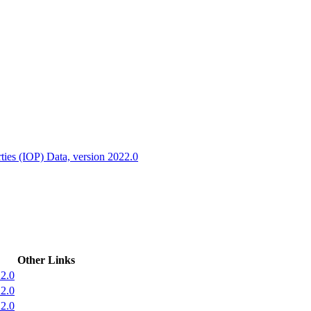
ctories
ies (IOP) Data, version 2022.0
Other Links
2.0
2.0
2.0