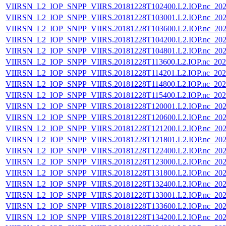
VIIRSN_L2_IOP_SNPP_VIIRS.20181228T102400.L2.IOP.nc_202
VIIRSN_L2_IOP_SNPP_VIIRS.20181228T103001.L2.IOP.nc_202
VIIRSN_L2_IOP_SNPP_VIIRS.20181228T103600.L2.IOP.nc_202
VIIRSN_L2_IOP_SNPP_VIIRS.20181228T104200.L2.IOP.nc_202
VIIRSN_L2_IOP_SNPP_VIIRS.20181228T104801.L2.IOP.nc_202
VIIRSN_L2_IOP_SNPP_VIIRS.20181228T113600.L2.IOP.nc_202
VIIRSN_L2_IOP_SNPP_VIIRS.20181228T114201.L2.IOP.nc_202
VIIRSN_L2_IOP_SNPP_VIIRS.20181228T114800.L2.IOP.nc_202
VIIRSN_L2_IOP_SNPP_VIIRS.20181228T115400.L2.IOP.nc_202
VIIRSN_L2_IOP_SNPP_VIIRS.20181228T120001.L2.IOP.nc_202
VIIRSN_L2_IOP_SNPP_VIIRS.20181228T120600.L2.IOP.nc_202
VIIRSN_L2_IOP_SNPP_VIIRS.20181228T121200.L2.IOP.nc_202
VIIRSN_L2_IOP_SNPP_VIIRS.20181228T121801.L2.IOP.nc_202
VIIRSN_L2_IOP_SNPP_VIIRS.20181228T122400.L2.IOP.nc_202
VIIRSN_L2_IOP_SNPP_VIIRS.20181228T123000.L2.IOP.nc_202
VIIRSN_L2_IOP_SNPP_VIIRS.20181228T131800.L2.IOP.nc_202
VIIRSN_L2_IOP_SNPP_VIIRS.20181228T132400.L2.IOP.nc_202
VIIRSN_L2_IOP_SNPP_VIIRS.20181228T133001.L2.IOP.nc_202
VIIRSN_L2_IOP_SNPP_VIIRS.20181228T133600.L2.IOP.nc_202
VIIRSN_L2_IOP_SNPP_VIIRS.20181228T134200.L2.IOP.nc_202