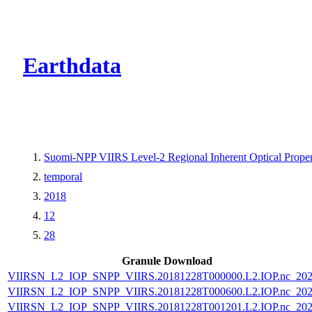
CMR Virtual Dire
Earthdata
Suomi-NPP VIIRS Level-2 Regional Inherent Optical Propert
temporal
2018
12
28
Granule Download
VIIRSN_L2_IOP_SNPP_VIIRS.20181228T000000.L2.IOP.nc_202
VIIRSN_L2_IOP_SNPP_VIIRS.20181228T000600.L2.IOP.nc_202
VIIRSN_L2_IOP_SNPP_VIIRS.20181228T001201.L2.IOP.nc_202