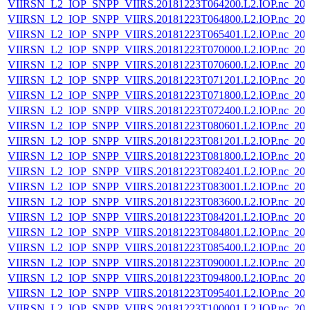
VIIRSN_L2_IOP_SNPP_VIIRS.20181223T064200.L2.IOP.nc_202
VIIRSN_L2_IOP_SNPP_VIIRS.20181223T064800.L2.IOP.nc_202
VIIRSN_L2_IOP_SNPP_VIIRS.20181223T065401.L2.IOP.nc_202
VIIRSN_L2_IOP_SNPP_VIIRS.20181223T070000.L2.IOP.nc_202
VIIRSN_L2_IOP_SNPP_VIIRS.20181223T070600.L2.IOP.nc_202
VIIRSN_L2_IOP_SNPP_VIIRS.20181223T071201.L2.IOP.nc_202
VIIRSN_L2_IOP_SNPP_VIIRS.20181223T071800.L2.IOP.nc_202
VIIRSN_L2_IOP_SNPP_VIIRS.20181223T072400.L2.IOP.nc_202
VIIRSN_L2_IOP_SNPP_VIIRS.20181223T080601.L2.IOP.nc_202
VIIRSN_L2_IOP_SNPP_VIIRS.20181223T081201.L2.IOP.nc_202
VIIRSN_L2_IOP_SNPP_VIIRS.20181223T081800.L2.IOP.nc_202
VIIRSN_L2_IOP_SNPP_VIIRS.20181223T082401.L2.IOP.nc_202
VIIRSN_L2_IOP_SNPP_VIIRS.20181223T083001.L2.IOP.nc_202
VIIRSN_L2_IOP_SNPP_VIIRS.20181223T083600.L2.IOP.nc_202
VIIRSN_L2_IOP_SNPP_VIIRS.20181223T084201.L2.IOP.nc_202
VIIRSN_L2_IOP_SNPP_VIIRS.20181223T084801.L2.IOP.nc_202
VIIRSN_L2_IOP_SNPP_VIIRS.20181223T085400.L2.IOP.nc_202
VIIRSN_L2_IOP_SNPP_VIIRS.20181223T090001.L2.IOP.nc_202
VIIRSN_L2_IOP_SNPP_VIIRS.20181223T094800.L2.IOP.nc_202
VIIRSN_L2_IOP_SNPP_VIIRS.20181223T095401.L2.IOP.nc_202
VIIRSN_L2_IOP_SNPP_VIIRS.20181223T100001.L2.IOP.nc_202