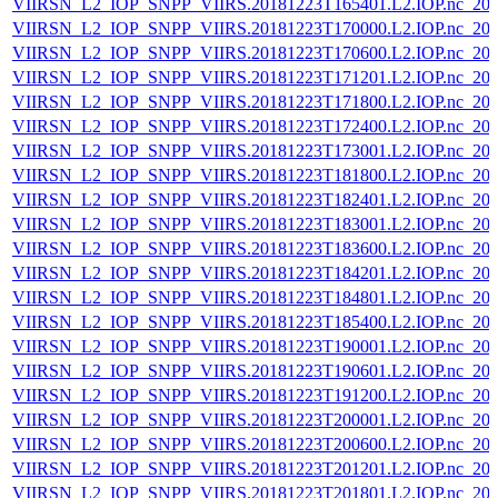
VIIRSN_L2_IOP_SNPP_VIIRS.20181223T165401.L2.IOP.nc_202
VIIRSN_L2_IOP_SNPP_VIIRS.20181223T170000.L2.IOP.nc_202
VIIRSN_L2_IOP_SNPP_VIIRS.20181223T170600.L2.IOP.nc_202
VIIRSN_L2_IOP_SNPP_VIIRS.20181223T171201.L2.IOP.nc_202
VIIRSN_L2_IOP_SNPP_VIIRS.20181223T171800.L2.IOP.nc_202
VIIRSN_L2_IOP_SNPP_VIIRS.20181223T172400.L2.IOP.nc_202
VIIRSN_L2_IOP_SNPP_VIIRS.20181223T173001.L2.IOP.nc_202
VIIRSN_L2_IOP_SNPP_VIIRS.20181223T181800.L2.IOP.nc_202
VIIRSN_L2_IOP_SNPP_VIIRS.20181223T182401.L2.IOP.nc_202
VIIRSN_L2_IOP_SNPP_VIIRS.20181223T183001.L2.IOP.nc_202
VIIRSN_L2_IOP_SNPP_VIIRS.20181223T183600.L2.IOP.nc_202
VIIRSN_L2_IOP_SNPP_VIIRS.20181223T184201.L2.IOP.nc_202
VIIRSN_L2_IOP_SNPP_VIIRS.20181223T184801.L2.IOP.nc_202
VIIRSN_L2_IOP_SNPP_VIIRS.20181223T185400.L2.IOP.nc_202
VIIRSN_L2_IOP_SNPP_VIIRS.20181223T190001.L2.IOP.nc_202
VIIRSN_L2_IOP_SNPP_VIIRS.20181223T190601.L2.IOP.nc_202
VIIRSN_L2_IOP_SNPP_VIIRS.20181223T191200.L2.IOP.nc_202
VIIRSN_L2_IOP_SNPP_VIIRS.20181223T200001.L2.IOP.nc_202
VIIRSN_L2_IOP_SNPP_VIIRS.20181223T200600.L2.IOP.nc_202
VIIRSN_L2_IOP_SNPP_VIIRS.20181223T201201.L2.IOP.nc_202
VIIRSN_L2_IOP_SNPP_VIIRS.20181223T201801.L2.IOP.nc_202