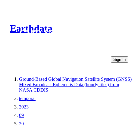
Earthdata
CMR Virtual Directories
Sign In
Ground-Based Global Navigation Satellite System (GNSS)
Mixed Broadcast Ephemeris Data (hourly files) from
NASA CDDIS
temporal
2023
09
29